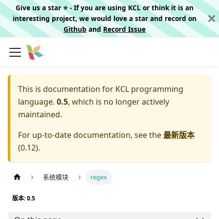
Give us a star ⭐️ - If you are using KCL or think it is an
interesting project, we would love a star and record on
Github
and
Record Issue
This is documentation for
KCL programming
language.
0.5
, which is no longer actively
maintained.
For up-to-date documentation, see the
最新版本
(
0.12
).
系统模块
regex
版本: 0.5