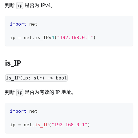
判断
是否为 IPv4。
ip
import
 net
ip 
=
 net
.
is_IPv
4
(
"192.168.0.1"
)
is_IP
is_IP(ip: str) -> bool
判断
是否为有效的 IP 地址。
ip
import
 net
ip 
=
 net
.
is_IP
(
"192.168.0.1"
)