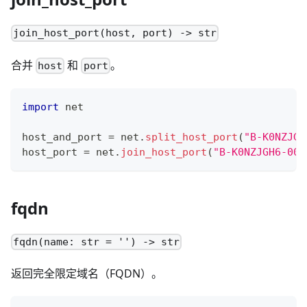
join_host_port(host, port) -> str
合并
和
。
host
port
import
 net
host_and_port 
=
 net
.
split_host_port
(
"B-K0NZJGH
host_port 
=
 net
.
join_host_port
(
"B-K0NZJGH6-004
fqdn
fqdn(name: str = '') -> str
返回完全限定域名（FQDN）。