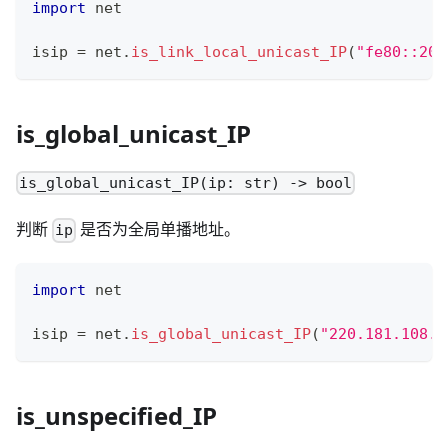
import
 net
isip 
=
 net
.
is_link_local_unicast_IP
(
"fe80::201
is_global_unicast_IP
is_global_unicast_IP(ip: str) -> bool
判断
是否为全局单播地址。
ip
import
 net
isip 
=
 net
.
is_global_unicast_IP
(
"220.181.108.8
is_unspecified_IP