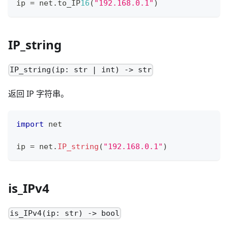
ip 
=
 net
.
to_IP
16
(
"192.168.0.1"
)
IP_string
IP_string(ip: str | int) -> str
返回 IP 字符串。
import
 net
ip 
=
 net
.
IP_string
(
"192.168.0.1"
)
is_IPv4
is_IPv4(ip: str) -> bool