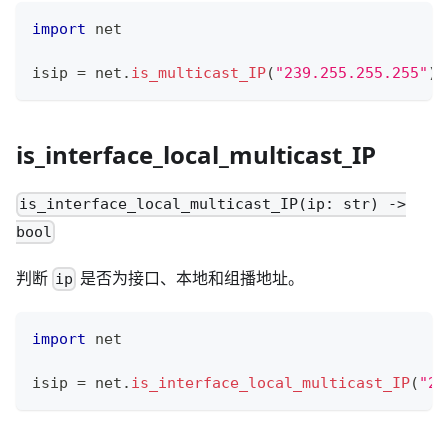
import
 net
isip 
=
 net
.
is_multicast_IP
(
"239.255.255.255"
)
is_interface_local_multicast_IP
is_interface_local_multicast_IP(ip: str) ->
bool
判断
是否为接口、本地和组播地址。
ip
import
 net
isip 
=
 net
.
is_interface_local_multicast_IP
(
"23