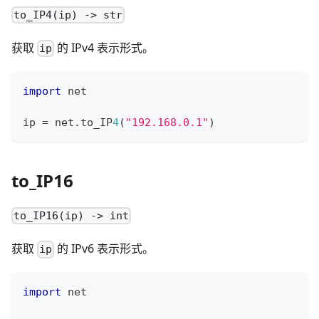
to_IP4(ip) -> str
获取
的 IPv4 表示形式。
ip
import
 net
ip 
=
 net
.
to_IP
4
(
"192.168.0.1"
)
to_IP16
to_IP16(ip) -> int
获取
的 IPv6 表示形式。
ip
import
 net