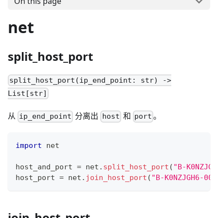
On this page
net
split_host_port
split_host_port(ip_end_point: str) ->
List[str]
从
分离出
和
。
ip_end_point
host
port
import
 net
host_and_port 
=
 net
.
split_host_port
(
"B-K0NZJGH
host_port 
=
 net
.
join_host_port
(
"B-K0NZJGH6-004
join_host_port