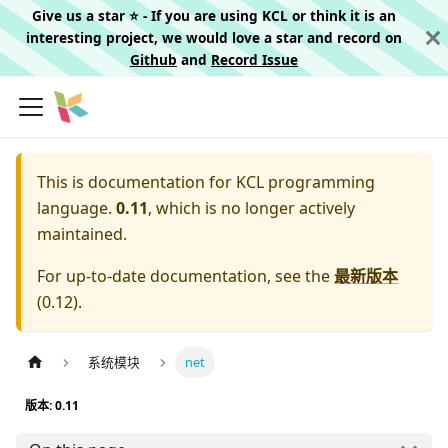
Give us a star ⭐️ - If you are using KCL or think it is an
interesting project, we would love a star and record on
Github
and
Record Issue
This is documentation for
KCL programming
language.
0.11
, which is no longer actively
maintained.
For up-to-date documentation, see the
最新版本
(
0.12
).
系统模块
net
版本: 0.11