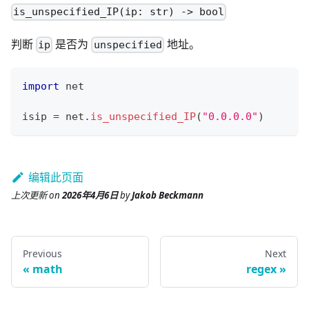
is_unspecified_IP(ip: str) -> bool
判断
是否为
地址。
ip
unspecified
import
 net
isip 
=
 net
.
is_unspecified_IP
(
"0.0.0.0"
)
编辑此页面
上次更新
on
2026年4月6日
by
Jakob Beckmann
Previous
Next
math
regex