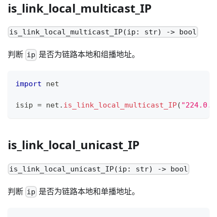
is_link_local_multicast_IP
is_link_local_multicast_IP(ip: str) -> bool
判断
是否为链路本地和组播地址。
ip
import
 net
isip 
=
 net
.
is_link_local_multicast_IP
(
"224.0.0
is_link_local_unicast_IP
is_link_local_unicast_IP(ip: str) -> bool
判断
是否为链路本地和单播地址。
ip