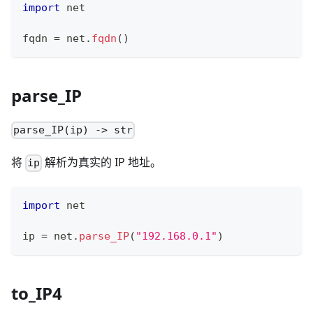
import
 net
fqdn 
=
 net
.
fqdn
()
parse_IP
parse_IP(ip) -> str
将
解析为真实的 IP 地址。
ip
import
 net
ip 
=
 net
.
parse_IP
(
"192.168.0.1"
)
to_IP4