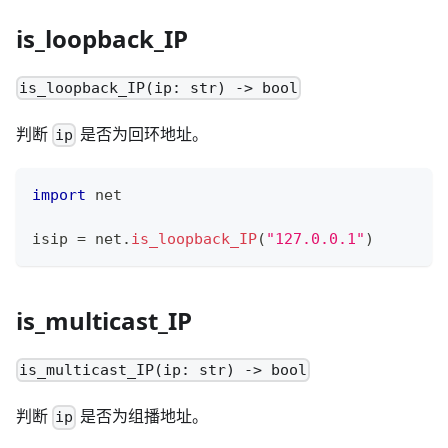
is_loopback_IP
is_loopback_IP(ip: str) -> bool
判断
是否为回环地址。
ip
import
 net
isip 
=
 net
.
is_loopback_IP
(
"127.0.0.1"
)
is_multicast_IP
is_multicast_IP(ip: str) -> bool
判断
是否为组播地址。
ip