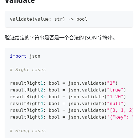
validate
(value
:
str
) 
-
>
bool
验证给定的字符串是否是一个合法的 JSON 字符串。
import
 json
# Right cases
resultRight
1
:
bool
=
 json
.
validate
(
"1"
)
resultRight
2
:
bool
=
 json
.
validate
(
"true"
)
resultRight
3
:
bool
=
 json
.
validate
(
"1.20"
)
resultRight
4
:
bool
=
 json
.
validate
(
"null"
)
resultRight
5
:
bool
=
 json
.
validate
(
"[0, 1, 2]"
resultRight
6
:
bool
=
 json
.
validate
(
'{"key": "v
# Wrong cases