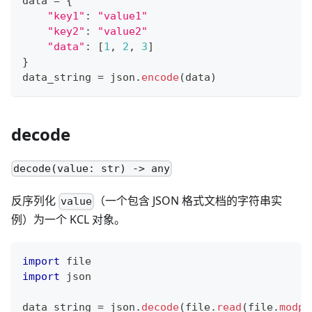
data 
=
{
"key1"
:
"value1"
"key2"
:
"value2"
"data"
:
[
1
,
2
,
3
]
}
data_string 
=
 json
.
encode
(data)
decode
decode(value: str) -> any
反序列化
（一个包含 JSON 格式文档的字符串实
value
例）为一个 KCL 对象。
import
 file
import
 json
data_string 
=
 json
.
decode
(file
.
read
(file
.
modpa