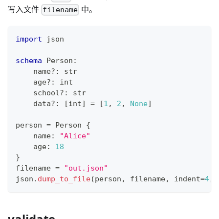
写入文件
中。
filename
import
 json
schema
 Person
:
    name
?
:
str
    age
?
:
int
    school
?
:
str
    data
?
:
[
int
]
=
[
1
,
2
,
None
]
person 
=
 Person 
{
    name
:
"Alice"
    age
:
18
}
filename 
=
"out.json"
json
.
dump_to_file
(person
,
 filename
,
 indent
=
4
,
 
validate