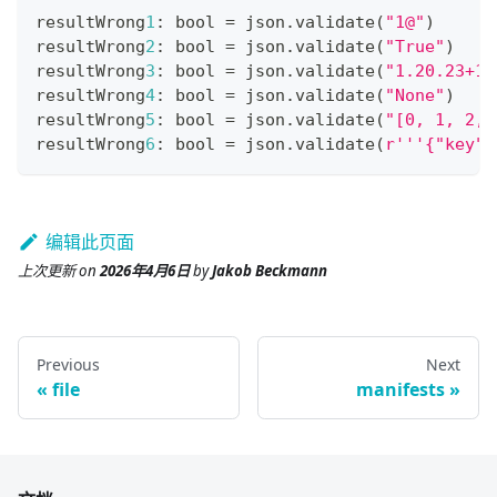
resultWrong
1
:
bool
=
 json
.
validate
(
"1@"
)
resultWrong
2
:
bool
=
 json
.
validate
(
"True"
)
resultWrong
3
:
bool
=
 json
.
validate
(
"1.20.23+1"
resultWrong
4
:
bool
=
 json
.
validate
(
"None"
)
resultWrong
5
:
bool
=
 json
.
validate
(
"[0, 1, 2,]
resultWrong
6
:
bool
=
 json
.
validate
(
r'''{"key":
编辑此页面
上次更新
on
2026年4月6日
by
Jakob Beckmann
Previous
Next
file
manifests