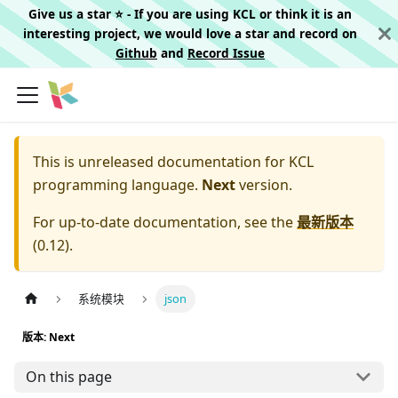
Give us a star ⭐️ - If you are using KCL or think it is an
interesting project, we would love a star and record on
Github
and
Record Issue
This is unreleased documentation for
KCL
programming language.
Next
version.
For up-to-date documentation, see the
最新版本
(
0.12
).
系统模块
json
版本: Next
On this page