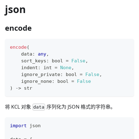
json
encode
encode
(
    data
:
any
,
    sort_keys
:
bool
=
False
,
    indent
:
int
=
None
,
    ignore_private
:
bool
=
False
,
    ignore_none
:
bool
=
False
) 
-
>
str
将 KCL 对象
序列化为 JSON 格式的字符串。
data
import
 json