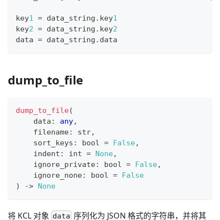
key
1
=
 data_string
.
key
1
key
2
=
 data_string
.
key
2
data 
=
 data_string
.
data
dump_to_file
dump_to_file
(
    data
:
any
,
    filename
:
str
,
    sort_keys
:
bool
=
False
,
    indent
:
int
=
None
,
    ignore_private
:
bool
=
False
,
    ignore_none
:
bool
=
False
) 
-
>
None
将 KCL 对象
序列化为 JSON 格式的字符串，并将其
data