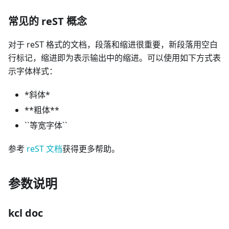
常见的 reST 概念
对于 reST 格式的文档，段落和缩进很重要，新段落用空白
行标记，缩进即为表示输出中的缩进。可以使用如下方式表
示字体样式：
*
斜体
*
*
*
粗体
*
*
`
`
等宽字体
`
`
参考
reST 文档
获得更多帮助。
参数说明
kcl doc