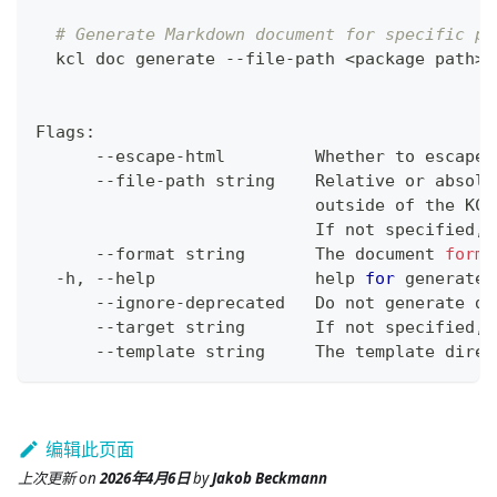
# Generate Markdown document for specific pa
  kcl doc generate --file-path 
<
package path
>
 
Flags:
      --escape-html         Whether to escape 
      --file-path string    Relative or absolu
                            outside of the KCL
                            If not specified, 
      --format string       The document 
forma
  -h, --help                
help
for
 generate
      --ignore-deprecated   Do not generate do
      --target string       If not specified, 
      --template string     The template direc
编辑此页面
上次更新
on
2026年4月6日
by
Jakob Beckmann