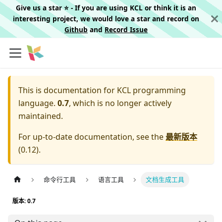
Give us a star ⭐️ - If you are using KCL or think it is an
interesting project, we would love a star and record on
Github
and
Record Issue
This is documentation for
KCL programming
language.
0.7
, which is no longer actively
maintained.
For up-to-date documentation, see the
最新版本
(
0.12
).
命令行工具
语言工具
文档生成工具
版本: 0.7