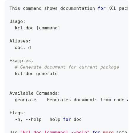
This 
command
 shows documentation 
for
 KCL packa
Usage:
  kcl doc 
[
command
]
Aliases:
  doc, d
Examples:
# Generate document for current package
  kcl doc generate
Available Commands:
  generate    Generates documents from code an
Flags:
  -h, --help   
help
for
 doc
Use 
"kcl doc [command] --help"
for
more
 inform