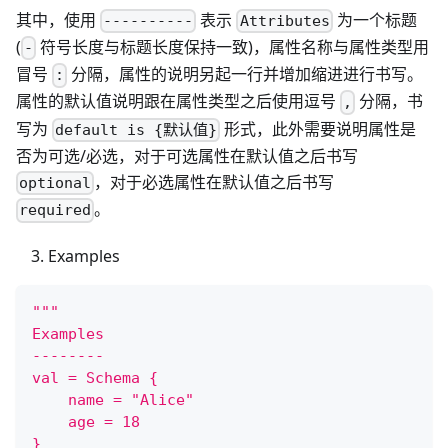
其中，使用
表示
为一个标题
----------
Attributes
(
符号长度与标题长度保持一致)，属性名称与属性类型用
-
冒号
分隔，属性的说明另起一行并增加缩进进行书写。
:
属性的默认值说明跟在属性类型之后使用逗号
分隔，书
,
写为
形式，此外需要说明属性是
default is {默认值}
否为可选/必选，对于可选属性在默认值之后书写
，对于必选属性在默认值之后书写
optional
。
required
Examples
"""
Examples
--------
val = Schema {
    name = "Alice"
    age = 18
}