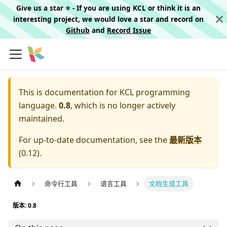
Give us a star ⭐️ - If you are using KCL or think it is an
interesting project, we would love a star and record on
Github
and
Record Issue
This is documentation for
KCL programming
language.
0.8
, which is no longer actively
maintained.
For up-to-date documentation, see the
最新版本
(
0.12
).
命令行工具
语言工具
文档生成工具
版本: 0.8