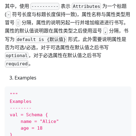
其中，使用
表示
为一个标题
----------
Attributes
(
符号长度与标题长度保持一致)，属性名称与属性类型用
-
冒号
分隔，属性的说明另起一行并增加缩进进行书写。
:
属性的默认值说明跟在属性类型之后使用逗号
分隔，书
,
写为
形式，此外需要说明属性是
default is {默认值}
否为可选/必选，对于可选属性在默认值之后书写
，对于必选属性在默认值之后书写
optional
。
required
Examples
"""
Examples
--------
val = Schema {
    name = "Alice"
    age = 18
}