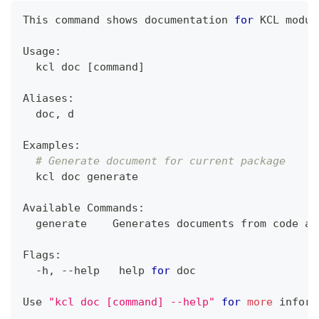
This 
command
 shows documentation 
for
 KCL modul
Usage:
  kcl doc 
[
command
]
Aliases:
  doc, d
Examples:
# Generate document for current package
  kcl doc generate
Available Commands:
  generate    Generates documents from code an
Flags:
  -h, --help   
help
for
 doc
Use 
"kcl doc [command] --help"
for
more
 inform