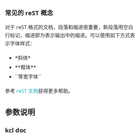
常见的 reST 概念
对于 reST 格式的文档，段落和缩进很重要，新段落用空白
行标记，缩进即为表示输出中的缩进。可以使用如下方式表
示字体样式：
*
斜体
*
*
*
粗体
*
*
`
`
等宽字体
`
`
参考
reST 文档
获得更多帮助。
参数说明
kcl doc