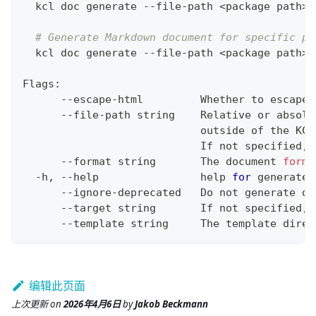
  kcl doc generate --file-path 
<
package path
>
# Generate Markdown document for specific pa
  kcl doc generate --file-path 
<
package path
>
 
Flags:
      --escape-html         Whether to escape 
      --file-path string    Relative or absolu
                            outside of the KCL
                            If not specified, 
      --format string       The document 
forma
  -h, --help                
help
for
 generate
      --ignore-deprecated   Do not generate do
      --target string       If not specified, 
      --template string     The template direc
编辑此页面
上次更新
on
2026年4月6日
by
Jakob Beckmann