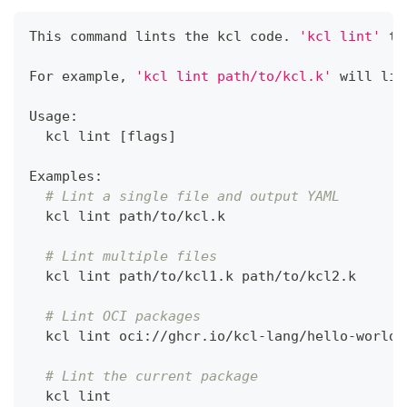
This 
command
 lints the kcl code. 
'kcl lint'
 ta
For example, 
'kcl lint path/to/kcl.k'
 will lin
Usage:
  kcl lint 
[
flags
]
Examples:
# Lint a single file and output YAML
  kcl lint path/to/kcl.k
# Lint multiple files
  kcl lint path/to/kcl1.k path/to/kcl2.k
# Lint OCI packages
  kcl lint oci://ghcr.io/kcl-lang/hello-world
# Lint the current package
  kcl lint