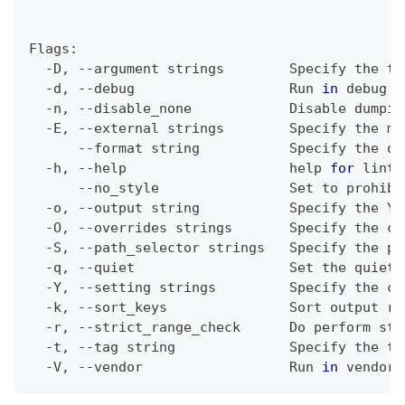
Flags:
  -D, --argument strings        Specify the to
  -d, --debug                   Run 
in
 debug m
  -n, --disable_none            Disable dumpin
  -E, --external strings        Specify the ma
      --format string           Specify the ou
  -h, --help                    
help
for
 lint
      --no_style                Set to prohibi
  -o, --output string           Specify the YA
  -O, --overrides strings       Specify the co
  -S, --path_selector strings   Specify the pa
  -q, --quiet                   Set the quiet 
  -Y, --setting strings         Specify the 
co
  -k, --sort_keys               Sort output re
  -r, --strict_range_check      Do perform str
  -t, --tag string              Specify the ta
  -V, --vendor                  Run 
in
 vendor 