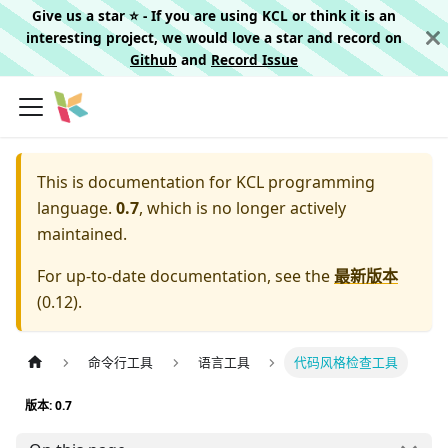
Give us a star ⭐️ - If you are using KCL or think it is an
interesting project, we would love a star and record on
Github
and
Record Issue
This is documentation for
KCL programming
language.
0.7
, which is no longer actively
maintained.
For up-to-date documentation, see the
最新版本
(
0.12
).
命令行工具
语言工具
代码风格检查工具
版本: 0.7