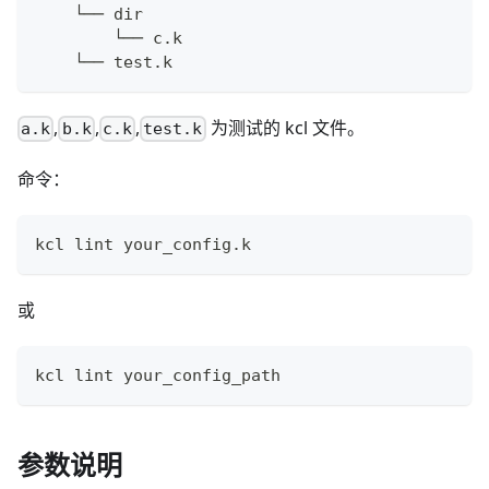
    └── dir
        └── c.k
    └── test.k
,
,
,
为测试的 kcl 文件。
a.k
b.k
c.k
test.k
命令：
kcl lint your_config.k
或
kcl lint your_config_path
参数说明