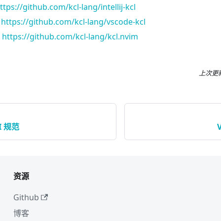
ttps://github.com/kcl-lang/intellij-kcl
:
https://github.com/kcl-lang/vscode-kcl
:
https://github.com/kcl-lang/kcl.nvim
上次更
I 规范
资源
Github
博客