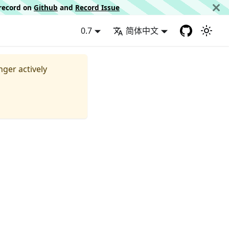
d record on
Github
and
Record Issue
0.7
简体中文
nger actively
：