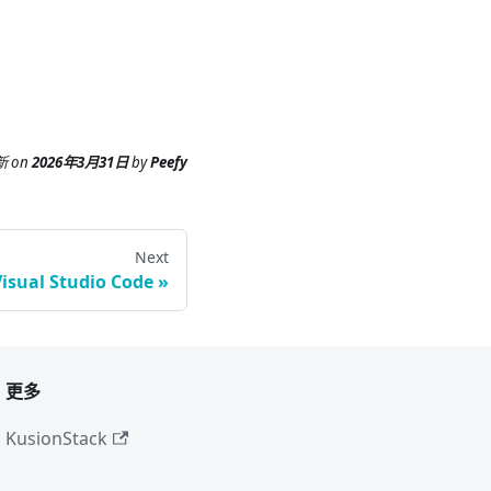
新
on
2026年3月31日
by
Peefy
Next
Visual Studio Code
更多
KusionStack