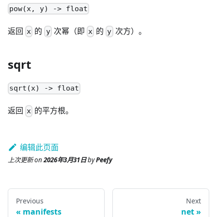
pow(x, y) -> float
返回
的
次幂（即
的
次方）。
x
y
x
y
sqrt
sqrt(x) -> float
返回
的平方根。
x
编辑此页面
上次更新
on
2026年3月31日
by
Peefy
Previous
Next
manifests
net