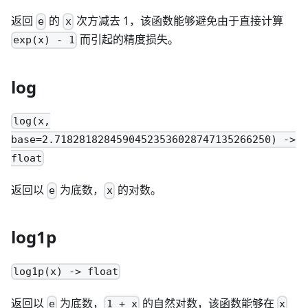
返回
的
次方减去 1，该函数能够避免由于直接计算
e
x
而引起的精度损失。
exp(x) - 1
log
log(x,
base=2.71828182845904523536028747135266250) ->
float
返回以
为底数，
的对数。
e
x
log1p
log1p(x) -> float
返回以
为底数，
的自然对数，该函数能够在
e
1 + x
x