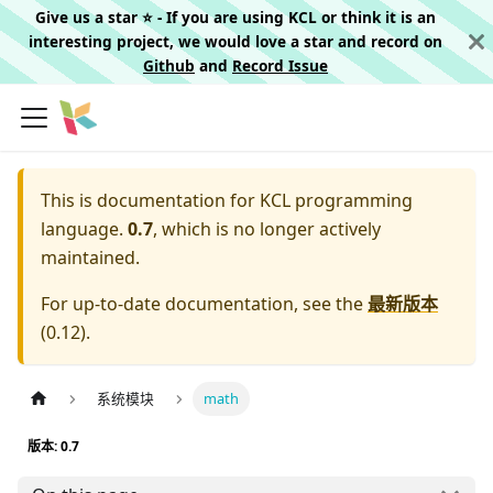
Give us a star ⭐️ - If you are using KCL or think it is an
interesting project, we would love a star and record on
Github
and
Record Issue
This is documentation for
KCL programming
language.
0.7
, which is no longer actively
maintained.
For up-to-date documentation, see the
最新版本
(
0.12
).
系统模块
math
版本: 0.7