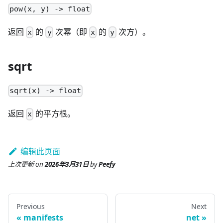
pow(x, y) -> float
返回
的
次幂（即
的
次方）。
x
y
x
y
sqrt
sqrt(x) -> float
返回
的平方根。
x
编辑此页面
上次更新
on
2026年3月31日
by
Peefy
Previous
Next
manifests
net