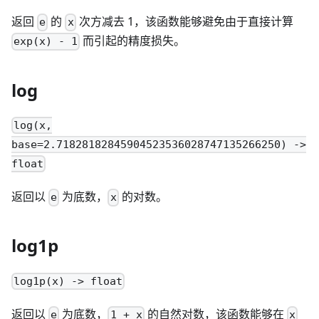
返回
的
次方减去 1，该函数能够避免由于直接计算
e
x
而引起的精度损失。
exp(x) - 1
log
log(x,
base=2.71828182845904523536028747135266250) ->
float
返回以
为底数，
的对数。
e
x
log1p
log1p(x) -> float
返回以
为底数，
的自然对数，该函数能够在
e
1 + x
x