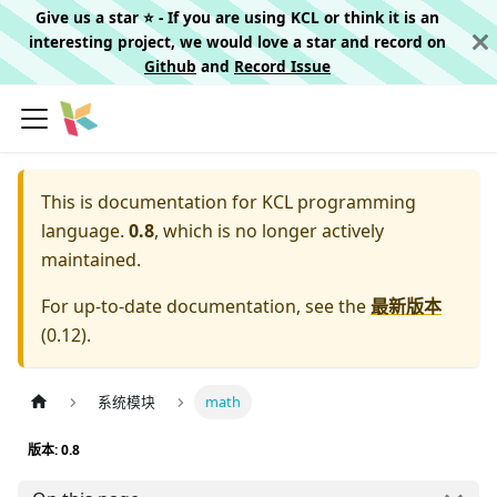
Give us a star ⭐️ - If you are using KCL or think it is an
interesting project, we would love a star and record on
Github
and
Record Issue
This is documentation for
KCL programming
language.
0.8
, which is no longer actively
maintained.
For up-to-date documentation, see the
最新版本
(
0.12
).
系统模块
math
版本: 0.8