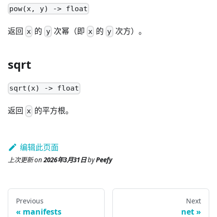
pow(x, y) -> float
返回
的
次幂（即
的
次方）。
x
y
x
y
sqrt
sqrt(x) -> float
返回
的平方根。
x
编辑此页面
上次更新
on
2026年3月31日
by
Peefy
Previous
Next
manifests
net