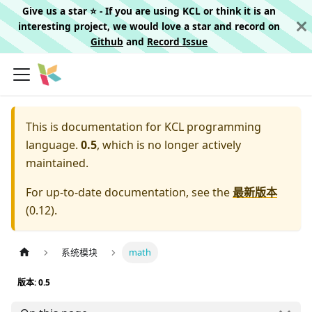
Give us a star ⭐️ - If you are using KCL or think it is an
interesting project, we would love a star and record on
Github
and
Record Issue
This is documentation for
KCL programming
language.
0.5
, which is no longer actively
maintained.
For up-to-date documentation, see the
最新版本
(
0.12
).
系统模块
math
版本: 0.5