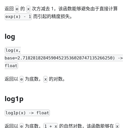
返回
的
次方减去 1，该函数能够避免由于直接计算
e
x
而引起的精度损失。
exp(x) - 1
log
log(x,
base=2.71828182845904523536028747135266250) ->
float
返回以
为底数，
的对数。
e
x
log1p
log1p(x) -> float
返回以
为底数，
的自然对数，该函数能够在
e
1 + x
x