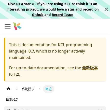
Give us a star ⭐️ - If you are using KCL or think it is an
interesting project, we would love a star and record on
Github
and
Record Issue
This is documentation for
KCL programming
language.
0.7
, which is no longer actively
maintained.
For up-to-date documentation, see the
最新版本
(
0.12
).
系统模块
概览
版本: 0.7