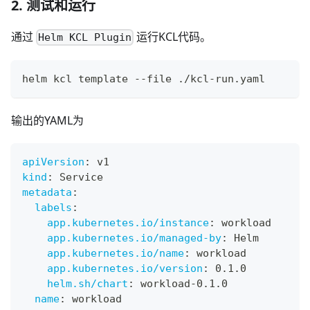
2. 测试和运行
通过
运行KCL代码。
Helm KCL Plugin
helm kcl template --file ./kcl-run.yaml
输出的YAML为
apiVersion
:
 v1
kind
:
 Service
metadata
:
labels
:
app.kubernetes.io/instance
:
 workload
app.kubernetes.io/managed-by
:
 Helm
app.kubernetes.io/name
:
 workload
app.kubernetes.io/version
:
 0.1.0
helm.sh/chart
:
 workload
-
0.1.0
name
:
 workload