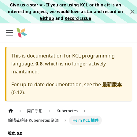
Give us a star ⭐️ - If you are using KCL or think it is an
interesting project, we would love a star and record on
Github
and
Record Issue
This is documentation for
KCL programming
language.
0.8
, which is no longer actively
maintained.
For up-to-date documentation, see the
最新版本
(
0.12
).
用户手册
Kubernetes
编辑或验证 Kubernetes 资源
Helm KCL 插件
版本: 0.8