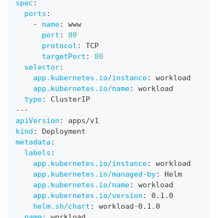
spec
:
ports
:
-
name
:
 www
port
:
80
protocol
:
 TCP
targetPort
:
80
selector
:
app.kubernetes.io/instance
:
 workload
app.kubernetes.io/name
:
 workload
type
:
 ClusterIP
---
apiVersion
:
 apps/v1
kind
:
 Deployment
metadata
:
labels
:
app.kubernetes.io/instance
:
 workload
app.kubernetes.io/managed-by
:
 Helm
app.kubernetes.io/name
:
 workload
app.kubernetes.io/version
:
 0.1.0
helm.sh/chart
:
 workload
-
0.1.0
name
:
 workload