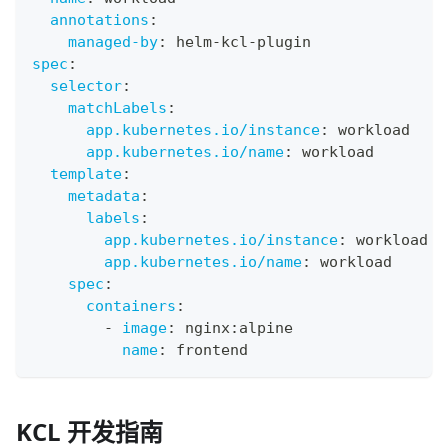
annotations
:
managed-by
:
 helm
-
kcl
-
plugin
spec
:
selector
:
matchLabels
:
app.kubernetes.io/instance
:
 workload
app.kubernetes.io/name
:
 workload
template
:
metadata
:
labels
:
app.kubernetes.io/instance
:
 workload
app.kubernetes.io/name
:
 workload
spec
:
containers
:
-
image
:
 nginx
:
alpine
name
:
 frontend
KCL 开发指南