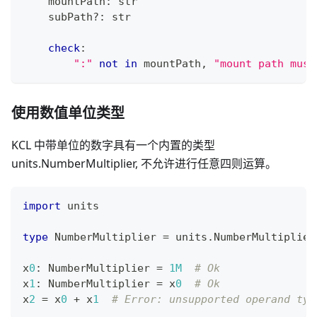
    mountPath
:
str
    subPath
?
:
str
check
:
":"
not
in
 mountPath
,
"mount path must
使用数值单位类型
KCL 中带单位的数字具有一个内置的类型
units.NumberMultiplier, 不允许进行任意四则运算。
import
 units
type
 NumberMultiplier 
=
 units
.
NumberMultiplier
x
0
:
 NumberMultiplier 
=
1M
# Ok
x
1
:
 NumberMultiplier 
=
 x
0
# Ok
x
2
=
 x
0
+
 x
1
# Error: unsupported operand typ