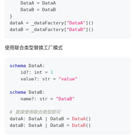
    DataA 
=
 DataA
    DataB 
=
 DataB
}
dataA 
=
 _dataFactory
[
"DataA"
]
()
dataB 
=
 _dataFactory
[
"DataB"
]
()
使用联合类型替换工厂模式
schema
 DataA
:
    id
?
:
int
=
1
    value
?
:
str
=
"value"
schema
 DataB
:
    name
?
:
str
=
"DataB"
# 直接使用联合类型即可
dataA
:
 DataA 
|
 DataB 
=
DataA
()
dataB
:
 DataA 
|
 DataB 
=
DataB
()