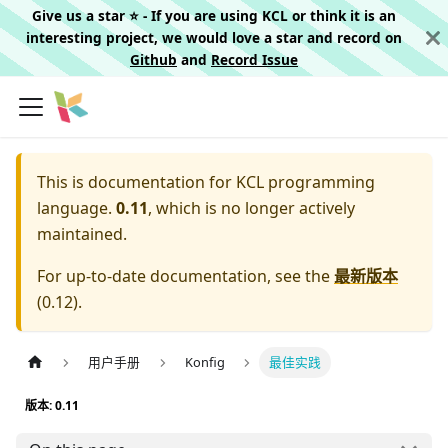
Give us a star ⭐️ - If you are using KCL or think it is an
interesting project, we would love a star and record on
Github
and
Record Issue
This is documentation for
KCL programming
language.
0.11
, which is no longer actively
maintained.
For up-to-date documentation, see the
最新版本
(
0.12
).
用户手册
Konfig
最佳实践
版本: 0.11