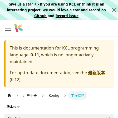
Give us a star ⭐️ - If you are using KCL or think it is an
interesting project, we would love a star and record on
Github
and
Record Issue
This is documentation for
KCL programming
language.
0.11
, which is no longer actively
maintained.
For up-to-date documentation, see the
最新版本
(
0.12
).
用户手册
Konfig
工程结构
版本: 0.11