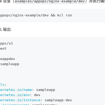
ck 目录（
）并执行编
examples/appops/nginx-example/dev
appops/nginx-example/dev 
&&
 kcl run
L 输出:
apps/v1
ment
leappdev
 sampleapp
1
els
:
bernetes.io/name
:
 sampleapp
bernetes.io/env
:
 dev
bernetes.io/instance
:
 sampleapp
-
dev