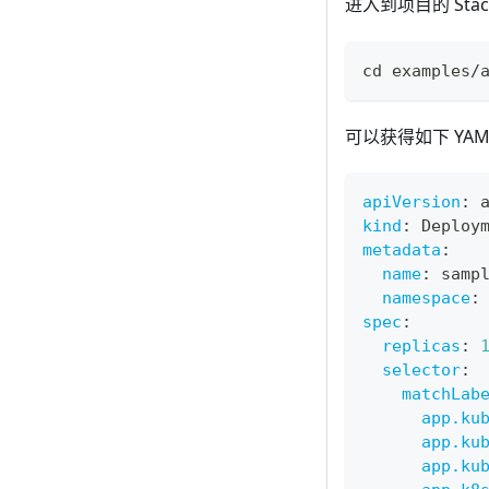
进入到项目的 Sta
cd
 examples/
可以获得如下 YAM
apiVersion
:
 
kind
:
 Deploy
metadata
:
name
:
 samp
namespace
:
spec
:
replicas
:
selector
:
matchLab
app.ku
app.ku
app.ku