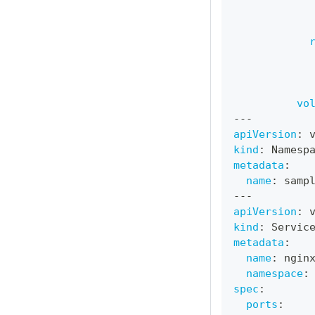
vo
---
apiVersion
:
 
kind
:
 Namesp
metadata
:
name
:
 samp
---
apiVersion
:
 
kind
:
 Servic
metadata
:
name
:
 ngin
namespace
:
spec
:
ports
: