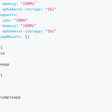
memory
:
"100Mi"
ephemeral-storage
:
"1Gi"
requests
:
cpu
:
"100m"
memory
:
"100Mi"
ephemeral-storage
:
"1Gi"
lumeMounts
:
[
]
v1
ace
leapp
v1
e
x
 sampleapp