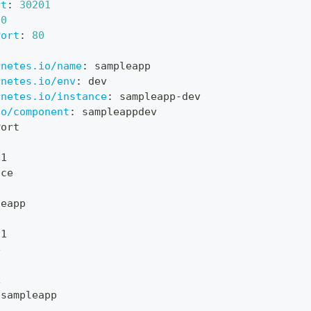
rt
:
30201
80
Port
:
80
rnetes.io/name
:
 sampleapp
rnetes.io/env
:
 dev
rnetes.io/instance
:
 sampleapp
-
dev
io/component
:
 sampleappdev
Port
v1
ace
leapp
v1
e
x
 sampleapp