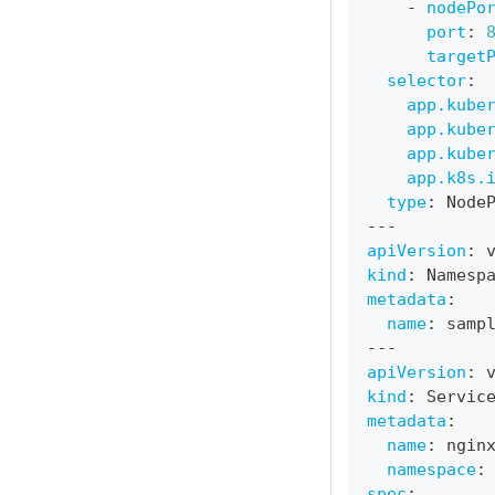
-
nodePo
port
:
target
selector
:
app.kube
app.kube
app.kube
app.k8s.
type
:
 Node
---
apiVersion
:
 
kind
:
 Namesp
metadata
:
name
:
 samp
---
apiVersion
:
 
kind
:
 Servic
metadata
:
name
:
 ngin
namespace
:
spec
: