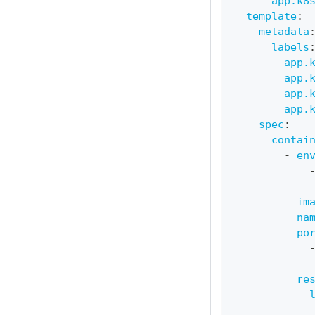
app.k8
template
:
metadata
labels
app.
app.
app.
app.
spec
:
contai
-
en
im
na
po
re