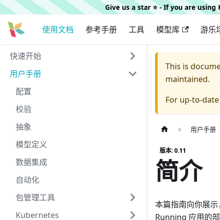
Give us a star ⭐️ - If you are usin
使用文档
参考手册
工具
模型库
游乐
快速开始
This is docum
用户手册
maintained.
配置
For up-to-dat
校验
抽象
用户手册
模型定义
版本: 0.11
简介
数据集成
自动化
包管理工具
本篇指南向你展示，如
Kubernetes
Running 应