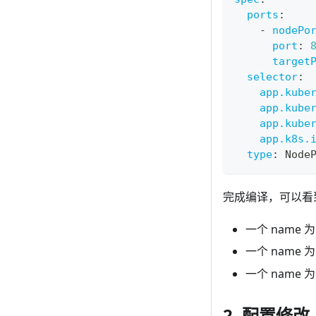
ports
:
-
nodePo
port
:
target
selector
:
app.kube
app.kube
app.kube
app.k8s.
type
:
 Node
完成编译，可以看到
一个 name 
一个 name 
一个 name 
2. 配置修改