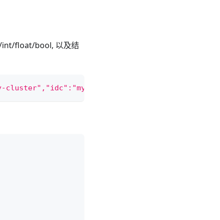
float/bool, 以及结
y-cluster","idc":"my-idc","replicas":2,"workspace"