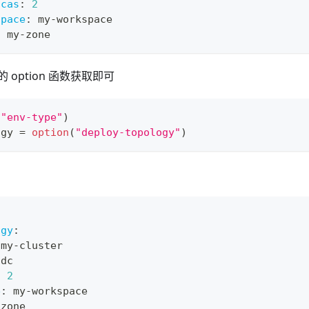
icas
:
2
space
:
 my
-
workspace
:
 my
-
zone
option 函数获取即可
(
"env-type"
)
ogy 
=
option
(
"deploy-topology"
)
ogy
:
 my
-
cluster
idc
:
2
e
:
 my
-
workspace
-
zone