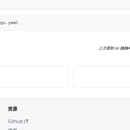
k
ngs.yaml
上次更新
on
202
资源
Github