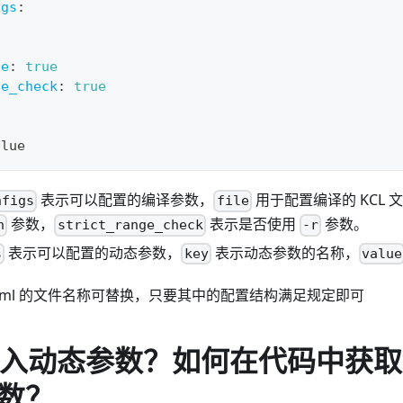
igs
:
ne
:
true
ge_check
:
true
alue
表示可以配置的编译参数，
用于配置编译的 KCL 
nfigs
file
参数，
表示是否使用
参数。
n
strict_range_check
-r
表示可以配置的动态参数，
表示动态参数的名称，
s
key
value
s.yaml 的文件名称可替换，只要其中的配置结构满足规定即可
何传入动态参数？如何在代码中获
数？