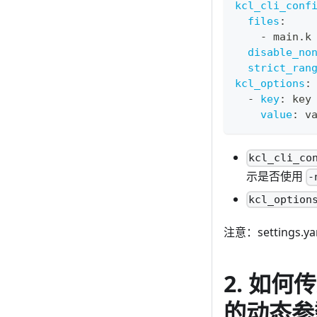
kcl_cli_conf
files
:
-
 main.k
disable_no
strict_ran
kcl_options
:
-
key
:
 key
value
:
 v
kcl_cli_co
示是否使用
-
kcl_option
注意：setting
2. 如
的动态参