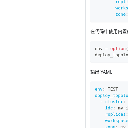
repl
work
zone
在代码中使用内置的 
env 
=
option
deploy_topol
输出 YAML
env
:
 TEST
deploy_topol
-
cluster
:
idc
:
 my
-
replicas
workspac
zone
:
 my