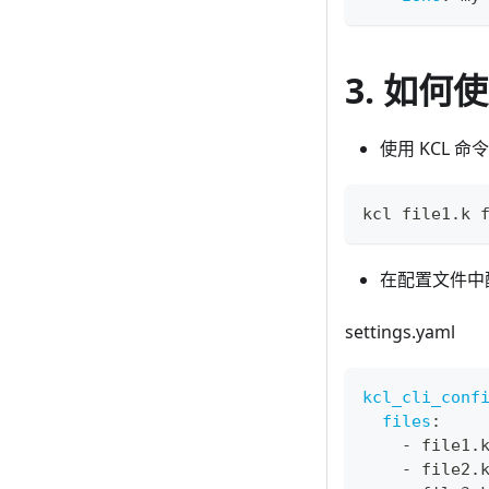
3. 如何
使用 KCL 
kcl file1.k 
在配置文件中配
settings.yaml
kcl_cli_conf
files
:
-
 file1.
-
 file2.