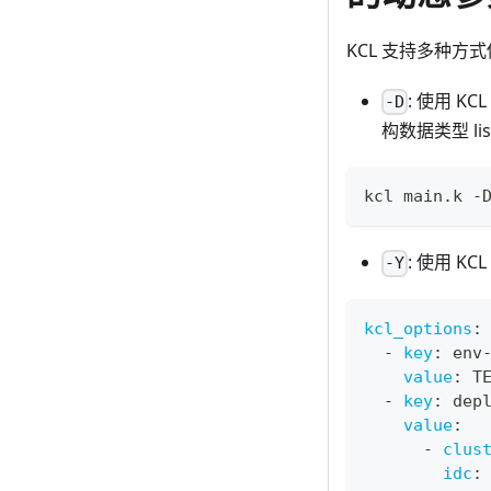
KCL 支持多种方
: 使用 K
-D
构数据类型 list
kcl main.k -
: 使用 
-Y
kcl_options
:
-
key
:
 env
value
:
 T
-
key
:
 dep
value
:
-
clus
idc
: