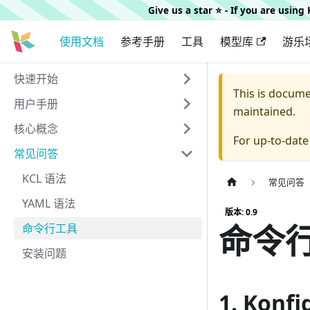
Give us a star ⭐️ - If you are usin
使用文档
参考手册
工具
模型库
游乐
快速开始
This is docum
用户手册
maintained.
核心概念
For up-to-dat
常见问答
KCL 语法
常见问答
YAML 语法
版本: 0.9
命令
命令行工具
安装问题
1. Kon