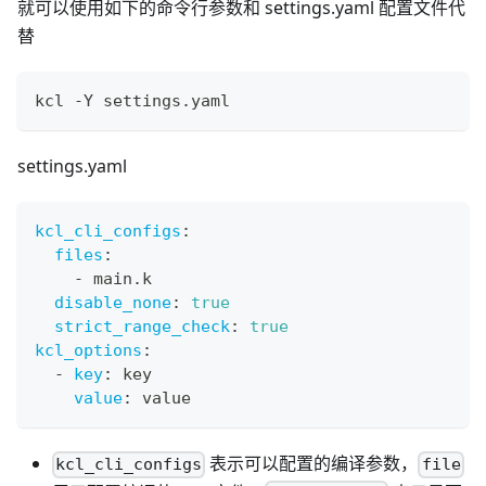
就可以使用如下的命令行参数和 settings.yaml 配置文件代
替
kcl -Y settings.yaml
settings.yaml
kcl_cli_configs
:
files
:
-
 main.k
disable_none
:
true
strict_range_check
:
true
kcl_options
:
-
key
:
 key
value
:
 value
表示可以配置的编译参数，
kcl_cli_configs
file