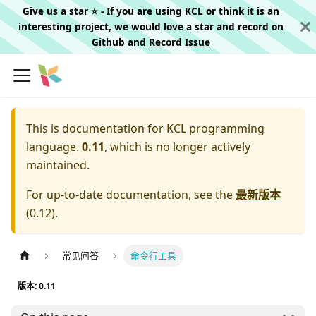
Give us a star ⭐️ - If you are using KCL or think it is an
interesting project, we would love a star and record on
Github
and
Record Issue
This is documentation for
KCL programming
language.
0.11
, which is no longer actively
maintained.
For up-to-date documentation, see the
最新版本
(
0.12
).
常见问答
命令行工具
版本: 0.11