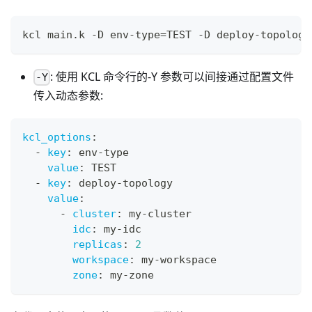
kcl main.k -D env-type
=
TEST -D deploy-topology
: 使用 KCL 命令行的-Y 参数可以间接通过配置文件
-Y
传入动态参数:
kcl_options
:
-
key
:
 env
-
type
value
:
 TEST
-
key
:
 deploy
-
topology
value
:
-
cluster
:
 my
-
cluster
idc
:
 my
-
idc
replicas
:
2
workspace
:
 my
-
workspace
zone
:
 my
-
zone