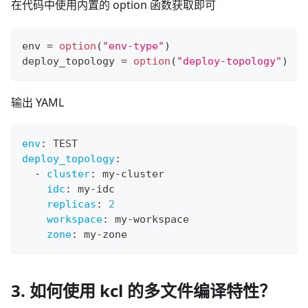
在代码中使用内置的 option 函数获取即可
env 
=
option
(
"env-type"
)
deploy_topology 
=
option
(
"deploy-topology"
)
输出 YAML
env
:
 TEST
deploy_topology
:
-
cluster
:
 my
-
cluster
idc
:
 my
-
idc
replicas
:
2
workspace
:
 my
-
workspace
zone
:
 my
-
zone
3. 如何使用 kcl 的多文件编译特性？