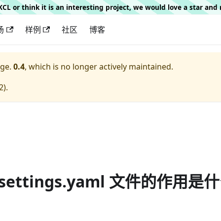
g KCL or think it is an interesting project, we would love a star an
场
样例
社区
博客
ge.
0.4
, which is no longer actively maintained.
2
).
 settings.yaml 文件的作用是