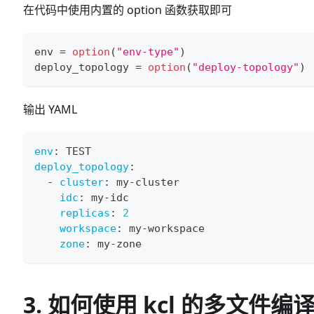
在代码中使用内置的 option 函数获取即可
env 
=
option
(
"env-type"
)
deploy_topology 
=
option
(
"deploy-topology"
)
输出 YAML
env
:
 TEST
deploy_topology
:
-
cluster
:
 my
-
cluster
idc
:
 my
-
idc
replicas
:
2
workspace
:
 my
-
workspace
zone
:
 my
-
zone
3. 如何使用 kcl 的多文件