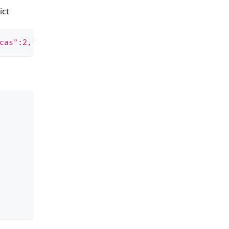
ct
cas":2,"workspace":"my-idc","zone":"my-zone"}]'