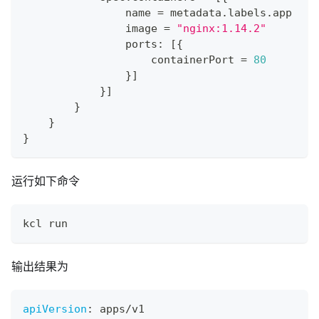
                name 
=
 metadata
.
labels
.
app
                image 
=
"nginx:1.14.2"
                ports
:
[
{
                    containerPort 
=
80
}
]
}
]
}
}
}
运行如下命令
kcl run
输出结果为
apiVersion
:
 apps/v1