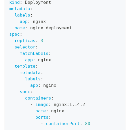
kind
:
 Deployment
metadata
:
labels
:
app
:
 nginx
name
:
 nginx
-
deployment
spec
:
replicas
:
3
selector
:
matchLabels
:
app
:
 nginx
template
:
metadata
:
labels
:
app
:
 nginx
spec
:
containers
:
-
image
:
 nginx
:
1.14.2
name
:
 nginx
ports
:
-
containerPort
:
80