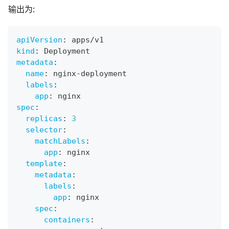
输出为:
apiVersion
:
 apps/v1
kind
:
 Deployment
metadata
:
name
:
 nginx
-
deployment
labels
:
app
:
 nginx
spec
:
replicas
:
3
selector
:
matchLabels
:
app
:
 nginx
template
:
metadata
:
labels
:
app
:
 nginx
spec
:
containers
: