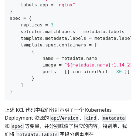
    labels
.
app 
=
"nginx"
}
spec 
=
{
    replicas 
=
3
    selector
.
matchLabels 
=
 metadata
.
labels
    template
.
metadata
.
labels 
=
 metadata
.
labels
    template
.
spec
.
containers 
=
[
{
            name 
=
 metadata
.
name
            image 
=
"${metadata.name}:1.14.2"
            ports 
=
[
{
 containerPort 
=
80
}
]
}
]
}
上述 KCL 代码中我们分别声明了一个 Kubernetes
Deployment 资源的
、
、
apiVersion
kind
metadata
和
等变量，并分别赋值了相应的内容，特别地，我
spec
们将
字段分别重用在
metadata.labels