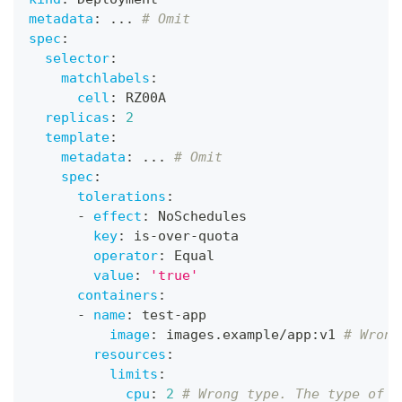
metadata
:
...
# Omit
spec
:
selector
:
matchlabels
:
cell
:
 RZ00A
replicas
:
2
template
:
metadata
:
...
# Omit
spec
:
tolerations
:
-
effect
:
 NoSchedules
key
:
 is
-
over
-
quota
operator
:
 Equal
value
:
'true'
containers
:
-
name
:
 test
-
app
image
:
 images.example/app
:
v1 
# Wrong
resources
:
limits
:
cpu
:
2
# Wrong type. The type of c