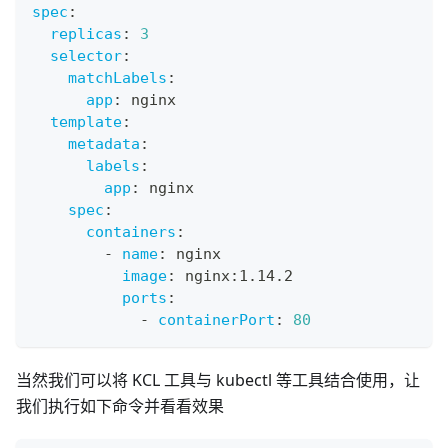
spec
:
replicas
:
3
selector
:
matchLabels
:
app
:
 nginx
template
:
metadata
:
labels
:
app
:
 nginx
spec
:
containers
:
-
name
:
 nginx
image
:
 nginx
:
1.14.2
ports
:
-
containerPort
:
80
当然我们可以将 KCL 工具与 kubectl 等工具结合使用，让
我们执行如下命令并看看效果