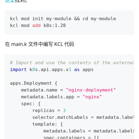
这里
找到。
kcl mod init my-module 
&&
cd
 my-module
kcl mod 
add
 k8s:1.28
在 main.k 文件中编写 KCL 代码
# Import and use the contents of the external 
import
 k
8
s
.
api
.
apps
.
v
1
as
 apps
apps
.
Deployment 
{
    metadata
.
name 
=
"nginx-deployment"
    metadata
.
labels
.
app 
=
"nginx"
    spec
:
{
        replicas 
=
3
        selector
.
matchLabels 
=
 metadata
.
labels
        template
:
{
            metadata
.
labels 
=
 metadata
.
labels
            spec
.
containers 
=
[
{