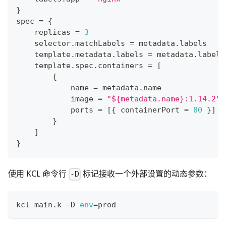
}
spec 
=
{
    replicas 
=
3
    selector
.
matchLabels 
=
 metadata
.
labels
    template
.
metadata
.
labels 
=
 metadata
.
labels
    template
.
spec
.
containers 
=
[
{
            name 
=
 metadata
.
name
            image 
=
"${metadata.name}:1.14.2"
            ports 
=
[
{
 containerPort 
=
80
}
]
}
]
}
使用 KCL 命令行
标记接收一个外部设置的动态参数：
-D
kcl main.k -D 
env
=
prod