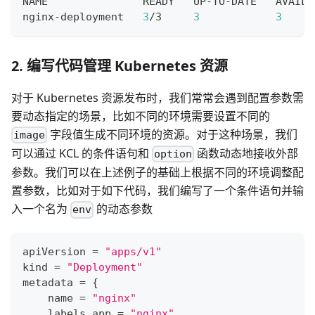
NAME               READY   UP-TO-DATE   AVAILA
nginx-deployment   
3
/3     
3
3
     
2. 编写代码管理 Kubernetes 资源
对于 Kubernetes 资源发布时，我们常常会遇到配置参数需
要动态指定的场景，比如不同的环境需要设置不同的
字段值生成不同环境的资源。对于这种场景，我们
image
可以通过 KCL 的条件语句和
函数动态地接收外部
option
参数。我们可以在上述例子的基础上根据不同的环境调整配
置参数，比如对于如下代码，我们编写了一个条件语句并输
入一个名为
的动态参数
env
apiVersion 
=
"apps/v1"
kind 
=
"Deployment"
metadata 
=
{
    name 
=
"nginx"
    labels
.
app 
=
"nginx"