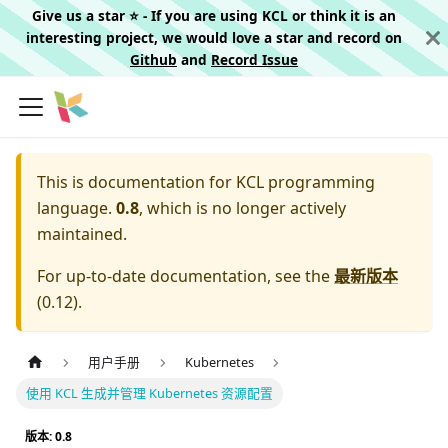
Give us a star ⭐️ - If you are using KCL or think it is an
interesting project, we would love a star and record on
Github
and
Record Issue
This is documentation for
KCL programming
language.
0.8
, which is no longer actively
maintained.
For up-to-date documentation, see the
最新版本
(
0.12
).
用户手册
Kubernetes
使用 KCL 生成并管理 Kubernetes 资源配置
版本: 0.8