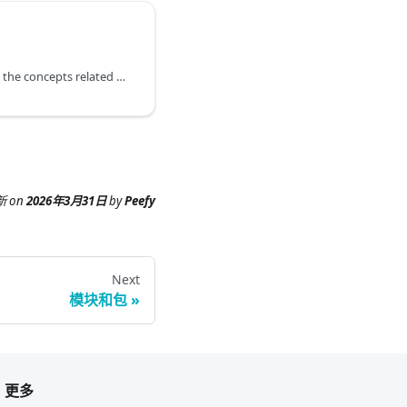
This section mainly covers the concepts related to types and definitions.
新
on
2026年3月31日
by
Peefy
Next
模块和包
更多