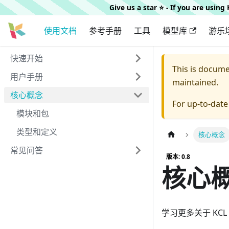
Give us a star ⭐️ - If you are usin
使用文档
参考手册
工具
模型库
游乐
快速开始
This is docum
用户手册
maintained.
核心概念
For up-to-dat
模块和包
类型和定义
核心概念
常见问答
版本: 0.8
核心
学习更多关于 KC