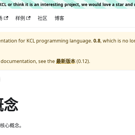
g KCL or think it is an interesting project, we would love a star an
场
样例
社区
博客
entation for
KCL programming language.
0.8
, which is no lo
e documentation, see the
最新版本
(
0.12
).
概念
L 核心概念。