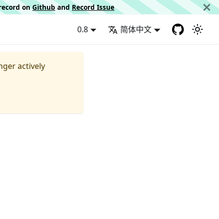
d record on
Github
and
Record Issue
0.8
简体中文
nger actively