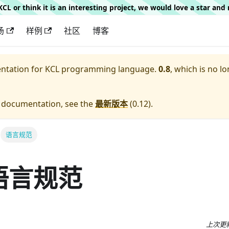
g KCL or think it is an interesting project, we would love a star an
场
样例
社区
博客
entation for
KCL programming language.
0.8
, which is no lo
e documentation, see the
最新版本
(
0.12
).
语言规范
 语言规范
上次更