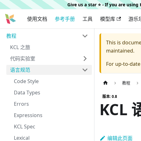
Give us a star ⭐️ - If you are usin
使用文档
参考手册
工具
模型库
游乐
教程
This is docum
KCL 之旅
maintained.
代码实验室
For up-to-dat
语言规范
Code Style
教程
Data Types
版本: 0.8
KCL
Errors
Expressions
KCL Spec
Lexical
编辑此页面