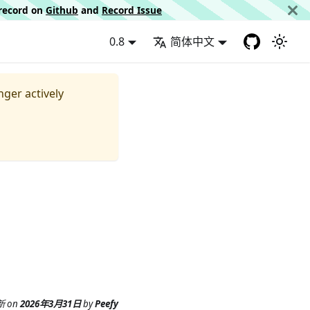
d record on
Github
and
Record Issue
0.8
简体中文
nger actively
新
on
2026年3月31日
by
Peefy