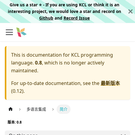
Give us a star ⭐️ - If you are using KCL or think it is an
interesting project, we would love a star and record on
Github
and
Record Issue
This is documentation for
KCL programming
language.
0.8
, which is no longer actively
maintained.
For up-to-date documentation, see the
最新版本
(
0.12
).
多语言集成
简介
版本: 0.8