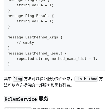
    string value = 1;
}
message Ping_Result {
    string value = 1;
}
message ListMethod_Args {
    // empty
}
message ListMethod_Result {
    repeated string method_name_list = 1;
}
其中
方法可以验证服务是否正常，
方
Ping
ListMethod
法可以查询提供的全部服务和函数列表。
服务
KclvmService