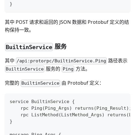
}
其中 POST 请求和返回的 JSON 数据和 Protobuf 定义的结
构保持一致。
服务
BuiltinService
其中
路径表示
/api:protorpc/BuiltinService.Ping
服务的
方法。
BuiltinService
Ping
完整的
由 Protobuf 定义：
BuiltinService
service BuiltinService {
    rpc Ping(Ping_Args) returns(Ping_Result);
    rpc ListMethod(ListMethod_Args) returns(Li
}
message Ping_Args {