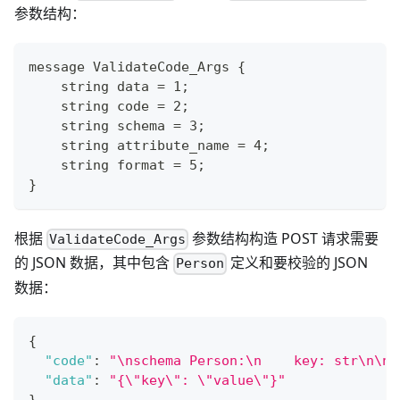
参数结构：
message ValidateCode_Args {
    string data = 1;
    string code = 2;
    string schema = 3;
    string attribute_name = 4;
    string format = 5;
}
根据
参数结构构造 POST 请求需要
ValidateCode_Args
的 JSON 数据，其中包含
定义和要校验的 JSON
Person
数据：
{
"code"
:
"\nschema Person:\n    key: str\n\n 
"data"
:
"{\"key\": \"value\"}"
}