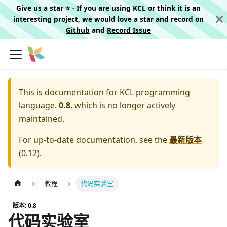
Give us a star ⭐️ - If you are using KCL or think it is an
interesting project, we would love a star and record on
Github
and
Record Issue
This is documentation for
KCL programming
language.
0.8
, which is no longer actively
maintained.
For up-to-date documentation, see the
最新版本
(
0.12
).
教程
代码实验室
版本: 0.8
代码实验室