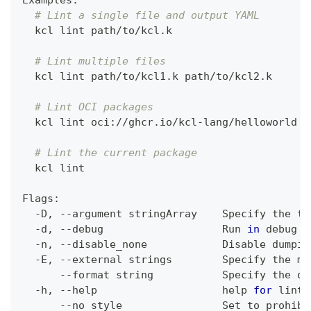
Examples:
# Lint a single file and output YAML
  kcl lint path/to/kcl.k
# Lint multiple files
  kcl lint path/to/kcl1.k path/to/kcl2.k
# Lint OCI packages
  kcl lint oci://ghcr.io/kcl-lang/helloworld
# Lint the current package
  kcl lint
Flags:
  -D, --argument stringArray    Specify the to
  -d, --debug                   Run 
in
 debug m
  -n, --disable_none            Disable dumpin
  -E, --external strings        Specify the ma
      --format string           Specify the ou
  -h, --help                    
help
for
 lint
      --no_style                Set to prohibi