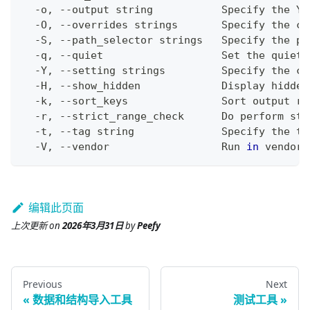
  -o, --output string           Specify the YA
  -O, --overrides strings       Specify the co
  -S, --path_selector strings   Specify the pa
  -q, --quiet                   Set the quiet 
  -Y, --setting strings         Specify the 
co
  -H, --show_hidden             Display hidden
  -k, --sort_keys               Sort output re
  -r, --strict_range_check      Do perform str
  -t, --tag string              Specify the ta
  -V, --vendor                  Run 
in
 vendor 
编辑此页面
上次更新
on
2026年3月31日
by
Peefy
Previous
Next
数据和结构导入工具
测试工具