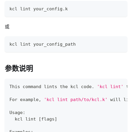
kcl lint your_config.k
或
kcl lint your_config_path
参数说明
This 
command
 lints the kcl code. 
'kcl lint'
 ta
For example, 
'kcl lint path/to/kcl.k'
 will lin
Usage:
  kcl lint 
[
flags
]