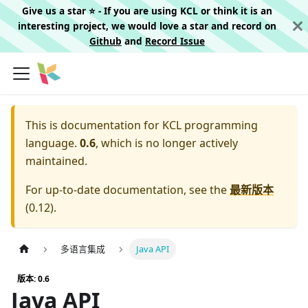
Give us a star ⭐️ - If you are using KCL or think it is an
interesting project, we would love a star and record on
Github
and
Record Issue
This is documentation for
KCL programming
language.
0.6
, which is no longer actively
maintained.
For up-to-date documentation, see the
最新版本
(
0.12
).
多语言集成
Java API
版本: 0.6
Java API