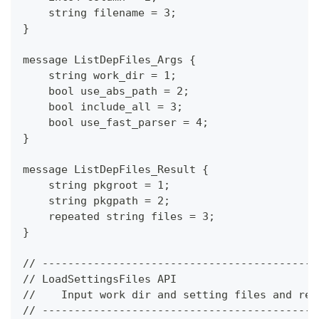
    string filename = 3;
}
message ListDepFiles_Args {
    string work_dir = 1;
    bool use_abs_path = 2;
    bool include_all = 3;
    bool use_fast_parser = 4;
}
message ListDepFiles_Result {
    string pkgroot = 1;
    string pkgpath = 2;
    repeated string files = 3;
}
// -------------------------------------------
// LoadSettingsFiles API
//    Input work dir and setting files and ret
// -------------------------------------------