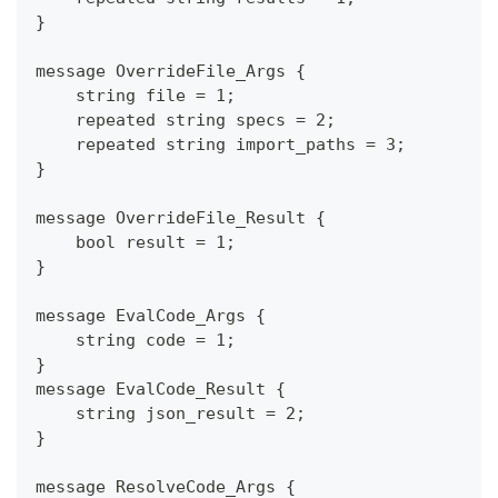
}
message OverrideFile_Args {
    string file = 1;
    repeated string specs = 2;
    repeated string import_paths = 3;
}
message OverrideFile_Result {
    bool result = 1;
}
message EvalCode_Args {
    string code = 1;
}
message EvalCode_Result {
    string json_result = 2;
}
message ResolveCode_Args {