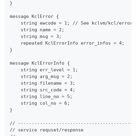
}
message KclError {
    string ewcode = 1; // See kclvm/kcl/error/
    string name = 2;
    string msg = 3;
    repeated KclErrorInfo error_infos = 4;
}
message KclErrorInfo {
    string err_level = 1;
    string arg_msg = 2;
    string filename = 3;
    string src_code = 4;
    string line_no = 5;
    string col_no = 6;
}
// -------------------------------------------
// service requset/response