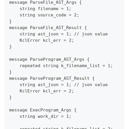
message ParseFile_AST_Args {
    string filename = 1;
    string source_code = 2;
}
message ParseFile_AST_Result {
    string ast_json = 1; // json value
    KclError kcl_err = 2;
}
message ParseProgram_AST_Args {
    repeated string k_filename_list = 1;
}
message ParseProgram_AST_Result {
    string ast_json = 1; // json value
    KclError kcl_err = 2;
}
message ExecProgram_Args {
    string work_dir = 1;
    repeated string k_filename_list = 2;