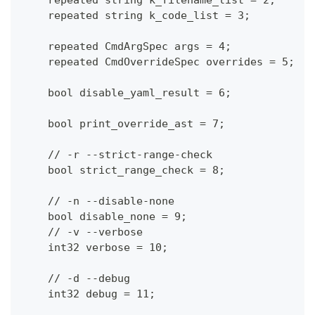
    repeated string k_code_list = 3;
    repeated CmdArgSpec args = 4;
    repeated CmdOverrideSpec overrides = 5;
    bool disable_yaml_result = 6;
    bool print_override_ast = 7;
    // -r --strict-range-check
    bool strict_range_check = 8;
    // -n --disable-none
    bool disable_none = 9;
    // -v --verbose
    int32 verbose = 10;
    // -d --debug
    int32 debug = 11;