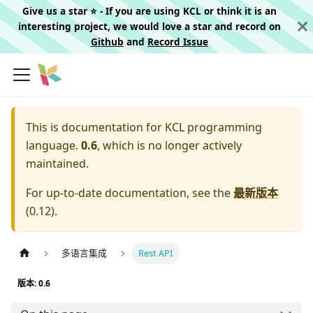
Give us a star ⭐️ - If you are using KCL or think it is an
interesting project, we would love a star and record on
Github
and
Record Issue
This is documentation for
KCL programming
language.
0.6
, which is no longer actively
maintained.
For up-to-date documentation, see the
最新版本
(
0.12
).
多语言集成
Rest API
版本: 0.6