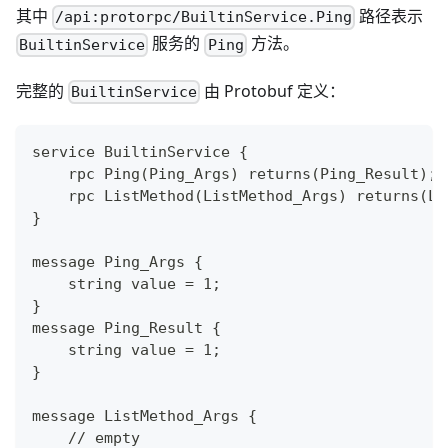
其中
路径表示
/api:protorpc/BuiltinService.Ping
服务的
方法。
BuiltinService
Ping
完整的
由 Protobuf 定义：
BuiltinService
service BuiltinService {
    rpc Ping(Ping_Args) returns(Ping_Result);
    rpc ListMethod(ListMethod_Args) returns(Li
}
message Ping_Args {
    string value = 1;
}
message Ping_Result {
    string value = 1;
}
message ListMethod_Args {
    // empty