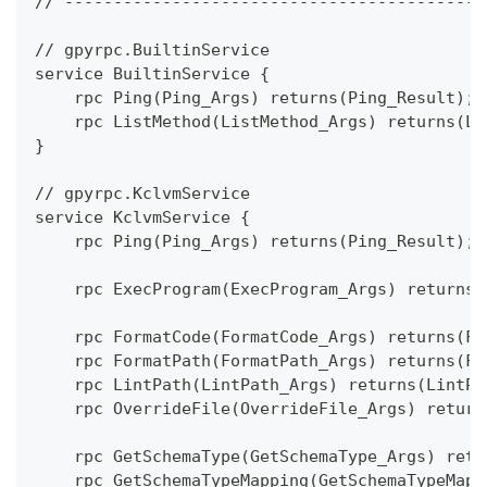
// -------------------------------------------
// gpyrpc.BuiltinService
service BuiltinService {
    rpc Ping(Ping_Args) returns(Ping_Result);
    rpc ListMethod(ListMethod_Args) returns(Li
}
// gpyrpc.KclvmService
service KclvmService {
    rpc Ping(Ping_Args) returns(Ping_Result);
    rpc ExecProgram(ExecProgram_Args) returns(
    rpc FormatCode(FormatCode_Args) returns(Fo
    rpc FormatPath(FormatPath_Args) returns(Fo
    rpc LintPath(LintPath_Args) returns(LintPa
    rpc OverrideFile(OverrideFile_Args) return
    rpc GetSchemaType(GetSchemaType_Args) retu
    rpc GetSchemaTypeMapping(GetSchemaTypeMapp