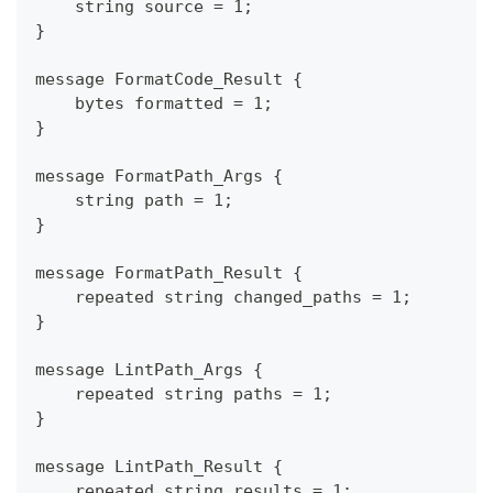
    string source = 1;
}
message FormatCode_Result {
    bytes formatted = 1;
}
message FormatPath_Args {
    string path = 1;
}
message FormatPath_Result {
    repeated string changed_paths = 1;
}
message LintPath_Args {
    repeated string paths = 1;
}
message LintPath_Result {
    repeated string results = 1;