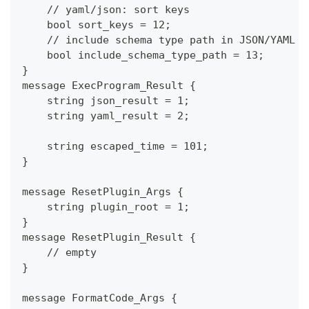
    // yaml/json: sort keys
    bool sort_keys = 12;
    // include schema type path in JSON/YAML r
    bool include_schema_type_path = 13;
}
message ExecProgram_Result {
    string json_result = 1;
    string yaml_result = 2;
    string escaped_time = 101;
}
message ResetPlugin_Args {
    string plugin_root = 1;
}
message ResetPlugin_Result {
    // empty
}
message FormatCode_Args {