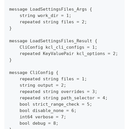
message LoadSettingsFiles_Args {
    string work_dir = 1;
    repeated string files = 2;
}
message LoadSettingsFiles_Result {
    CliConfig kcl_cli_configs = 1;
    repeated KeyValuePair kcl_options = 2;
}
message CliConfig {
    repeated string files = 1;
    string output = 2;
    repeated string overrides = 3;
    repeated string path_selector = 4;
    bool strict_range_check = 5;
    bool disable_none = 6;
    int64 verbose = 7;
    bool debug = 8;