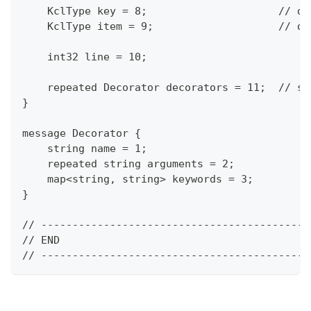
    KclType key = 8;                     // di
    KclType item = 9;                    // di
    int32 line = 10;
    repeated Decorator decorators = 11;  // sc
}
message Decorator {
    string name = 1;
    repeated string arguments = 2;
    map<string, string> keywords = 3;
}
// -------------------------------------------
// END
// -------------------------------------------