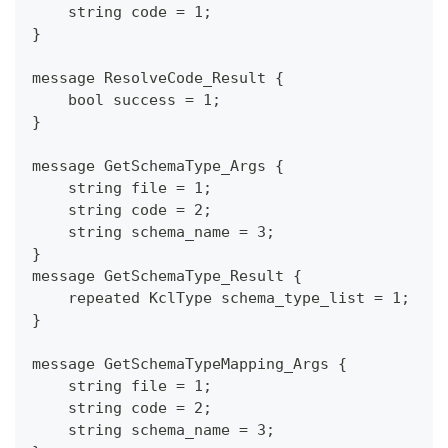
    string code = 1;
}
message ResolveCode_Result {
    bool success = 1;
}
message GetSchemaType_Args {
    string file = 1;
    string code = 2;
    string schema_name = 3;
}
message GetSchemaType_Result {
    repeated KclType schema_type_list = 1;
}
message GetSchemaTypeMapping_Args {
    string file = 1;
    string code = 2;
    string schema_name = 3;