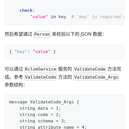
check
:
"value"
in
 key  
# 'key' is required an
然后希望通过
来校验以下的 JSON 数据：
Person
{
"key"
:
"value"
}
可以通过
服务的
方法完
KclvmService
ValidateCode
成。参考
方法的
ValidateCode
ValidateCode_Args
参数结构：
message ValidateCode_Args {
    string data = 1;
    string code = 2;
    string schema = 3;
    string attribute_name = 4;