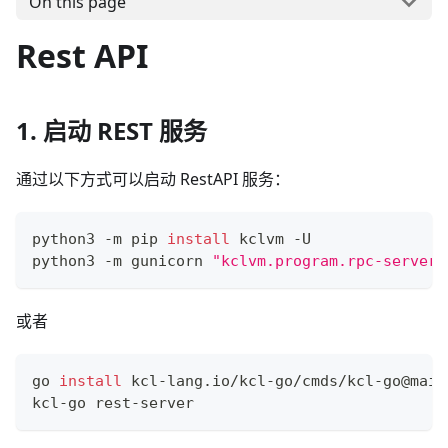
On this page
Rest API
1. 启动 REST 服务
通过以下方式可以启动 RestAPI 服务：
python3 -m pip 
install
 kclvm -U
python3 -m gunicorn 
"kclvm.program.rpc-server.
或者
go 
install
 kcl-lang.io/kcl-go/cmds/kcl-go@main
kcl-go rest-server