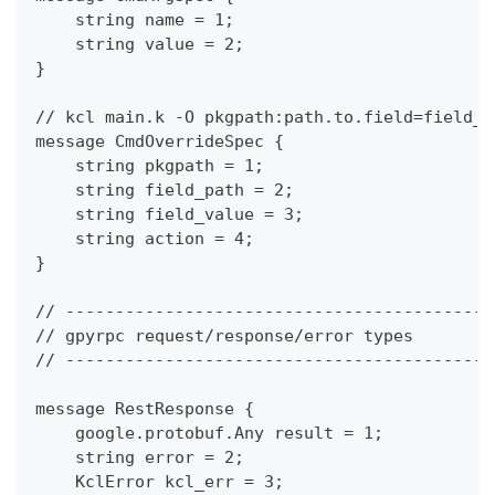
    string name = 1;
    string value = 2;
}
// kcl main.k -O pkgpath:path.to.field=field_v
message CmdOverrideSpec {
    string pkgpath = 1;
    string field_path = 2;
    string field_value = 3;
    string action = 4;
}
// -------------------------------------------
// gpyrpc request/response/error types
// -------------------------------------------
message RestResponse {
    google.protobuf.Any result = 1;
    string error = 2;
    KclError kcl_err = 3;