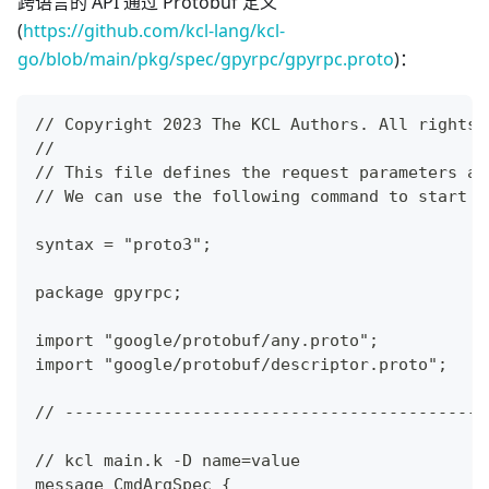
跨语言的 API 通过 Protobuf 定义
(
https://github.com/kcl-lang/kcl-
go/blob/main/pkg/spec/gpyrpc/gpyrpc.proto
)：
// Copyright 2023 The KCL Authors. All rights 
//
// This file defines the request parameters an
// We can use the following command to start a
syntax = "proto3";
package gpyrpc;
import "google/protobuf/any.proto";
import "google/protobuf/descriptor.proto";
// -------------------------------------------
// kcl main.k -D name=value
message CmdArgSpec {