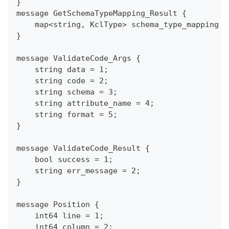
}
message GetSchemaTypeMapping_Result {
    map<string, KclType> schema_type_mapping =
}
message ValidateCode_Args {
    string data = 1;
    string code = 2;
    string schema = 3;
    string attribute_name = 4;
    string format = 5;
}
message ValidateCode_Result {
    bool success = 1;
    string err_message = 2;
}
message Position {
    int64 line = 1;
    int64 column = 2;