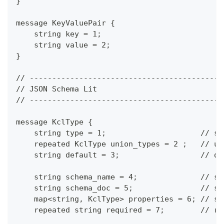
}
message KeyValuePair {
    string key = 1;
    string value = 2;
}
// -------------------------------------------
// JSON Schema Lit
// -------------------------------------------
message KclType {
    string type = 1;                     // sc
    repeated KclType union_types = 2 ;   // un
    string default = 3;                  // de
    string schema_name = 4;              // sc
    string schema_doc = 5;               // sc
    map<string, KclType> properties = 6; // sc
    repeated string required = 7;        // re