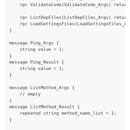
    rpc ValidateCode(ValidateCode_Args) return
    rpc ListDepFiles(ListDepFiles_Args) return
    rpc LoadSettingsFiles(LoadSettingsFiles_Ar
}
message Ping_Args {
    string value = 1;
}
message Ping_Result {
    string value = 1;
}
message ListMethod_Args {
    // empty
}
message ListMethod_Result {
    repeated string method_name_list = 1;
}