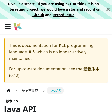
Give us a star ⭐️ - If you are using KCL or think it is an
interesting project, we would love a star and record on
Github
and
Record Issue
This is documentation for
KCL programming
language.
0.5
, which is no longer actively
maintained.
For up-to-date documentation, see the
最新版本
(
0.12
).
多语言集成
Java API
版本: 0.5
Java API