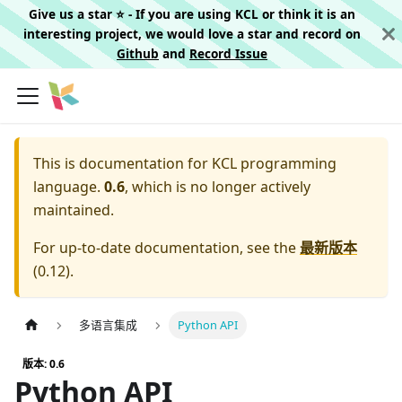
Give us a star ⭐️ - If you are using KCL or think it is an
interesting project, we would love a star and record on
Github
and
Record Issue
This is documentation for
KCL programming
language.
0.6
, which is no longer actively
maintained.
For up-to-date documentation, see the
最新版本
(
0.12
).
多语言集成
Python API
版本: 0.6
Python API