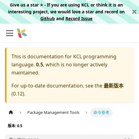
Give us a star ⭐️ - If you are using KCL or think it is an
interesting project, we would love a star and record on
Github
and
Record Issue
This is documentation for
KCL programming
language.
0.5
, which is no longer actively
maintained.
For up-to-date documentation, see the
最新版本
(
0.12
).
Package Management Tools
命令参考
版本: 0.5