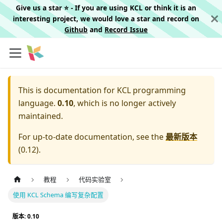
Give us a star ⭐️ - If you are using KCL or think it is an
interesting project, we would love a star and record on
Github
and
Record Issue
This is documentation for
KCL programming
language.
0.10
, which is no longer actively
maintained.
For up-to-date documentation, see the
最新版本
(
0.12
).
教程
代码实验室
使用 KCL Schema 编写复杂配置
版本: 0.10