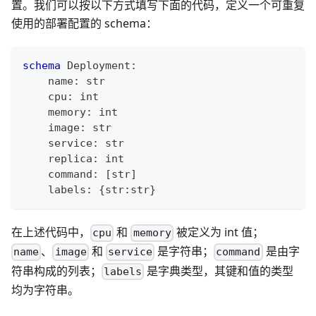
置。我们可以按以下方式填写下面的代码，定义一个可重复
使用的部署配置的 schema：
schema
 Deployment
:
    name
:
str
    cpu
:
int
    memory
:
int
    image
:
str
    service
:
str
    replica
:
int
    command
:
[
str
]
    labels
:
{
str
:
str
}
在上述代码中，
和
被定义为 int 值；
cpu
memory
、
和
是字符串；
是由字
name
image
service
command
符串构成的列表；
是字典类型，其键和值的类型
labels
均为字符串。