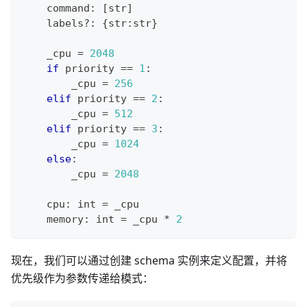
    command
:
[
str
]
    labels
?
:
{
str
:
str
}
    _cpu 
=
2
04
8
if
 priority 
==
1
:
        _cpu 
=
256
elif
 priority 
==
2
:
        _cpu 
=
512
elif
 priority 
==
3
:
        _cpu 
=
1
024
else
:
        _cpu 
=
2
04
8
    cpu
:
int
=
 _cpu
    memory
:
int
=
 _cpu 
*
2
现在，我们可以通过创建 schema 实例来定义配置，并将
优先级作为参数传递给模式：