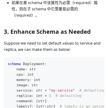
如果在基 schema 中该属性为必需（required）属
性，则在子 schema 中它需要是必需的
（required）。
3. Enhance Schema as Needed
Suppose we need to set default values to service and
replica, we can make them as below:
schema
 Deployment
:
    name
:
str
    cpu
:
int
    memory
:
int
    image
:
str
    service
:
str
=
"my-service"
# defaulting
    replica
:
int
=
1
# defaulting
    command
:
[
str
]
    labels
?
:
{
str
:
str
}
# labels is an optiona