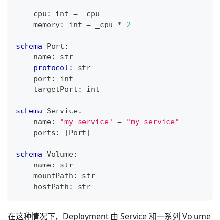
    cpu
:
int
=
 _cpu
    memory
:
int
=
 _cpu 
*
2
schema
 Port
:
    name
:
str
protocol
:
str
    port
:
int
    targetPort
:
int
schema
 Service
:
    name
:
"my-service"
=
"my-service"
    ports
:
[
Port
]
schema
 Volume
:
    name
:
str
    mountPath
:
str
    hostPath
:
str
在这种情况下，Deployment 由 Service 和一系列 Volume