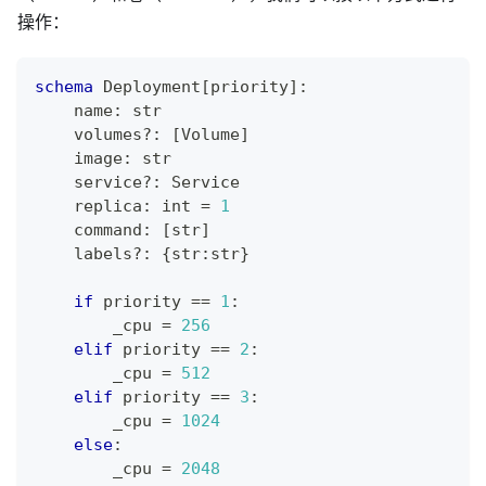
操作：
schema
 Deployment
[
priority
]
:
    name
:
str
    volumes
?
:
[
Volume
]
    image
:
str
    service
?
:
 Service
    replica
:
int
=
1
    command
:
[
str
]
    labels
?
:
{
str
:
str
}
if
 priority 
==
1
:
        _cpu 
=
256
elif
 priority 
==
2
:
        _cpu 
=
512
elif
 priority 
==
3
:
        _cpu 
=
1
024
else
:
        _cpu 
=
2
04
8