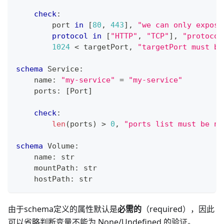
check
:
        port 
in
[
80
,
443
]
,
"we can only expose
protocol
in
[
"HTTP"
,
"TCP"
]
,
"protocol
1
024
<
 targetPort
,
"targetPort must be
schema
 Service
:
    name
:
"my-service"
=
"my-service"
    ports
:
[
Port
]
check
:
len
(ports) 
>
0
,
"ports list must be no
schema
 Volume
:
    name
:
str
    mountPath
:
str
    hostPath
:
str
由于schema定义的属性默认是
必需的
（required），因此
可以省略判断变量不能为 None/Undefined 的验证。