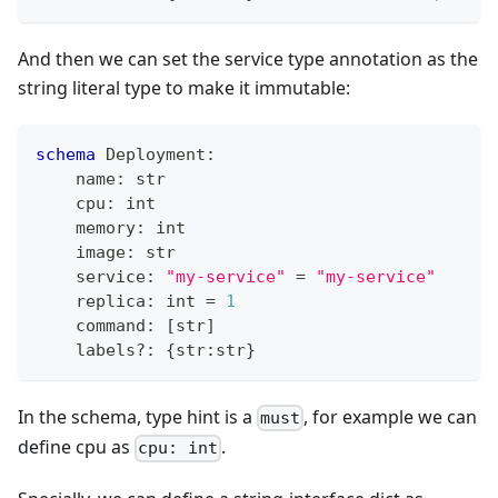
And then we can set the service type annotation as the
string literal type to make it immutable:
schema
 Deployment
:
    name
:
str
    cpu
:
int
    memory
:
int
    image
:
str
    service
:
"my-service"
=
"my-service"
    replica
:
int
=
1
    command
:
[
str
]
    labels
?
:
{
str
:
str
}
In the schema, type hint is a
, for example we can
must
define cpu as
.
cpu: int