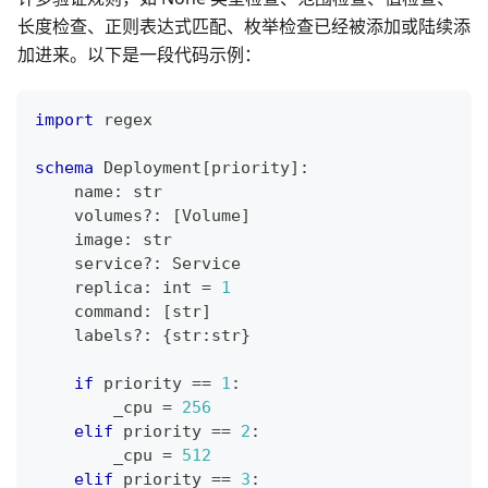
长度检查、正则表达式匹配、枚举检查已经被添加或陆续添
加进来。以下是一段代码示例：
import
 regex
schema
 Deployment
[
priority
]
:
    name
:
str
    volumes
?
:
[
Volume
]
    image
:
str
    service
?
:
 Service
    replica
:
int
=
1
    command
:
[
str
]
    labels
?
:
{
str
:
str
}
if
 priority 
==
1
:
        _cpu 
=
256
elif
 priority 
==
2
:
        _cpu 
=
512
elif
 priority 
==
3
: