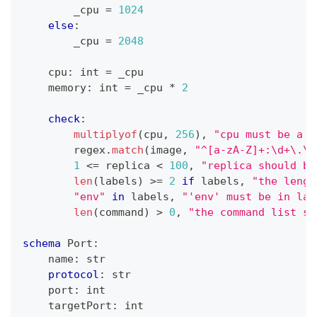
        _cpu 
=
1
024
else
:
        _cpu 
=
2
04
8
    cpu
:
int
=
 _cpu
    memory
:
int
=
 _cpu 
*
2
check
:
multiplyof
(cpu
,
256
)
,
"cpu must be a m
        regex
.
match
(image
,
"^[a-zA-Z]+:\d+\.\d
1
<=
 replica 
<
1
00
,
"replica should be
len
(labels) 
>=
2
if
 labels
,
"the lengt
"env"
in
 labels
,
"'env' must be in lab
len
(command) 
>
0
,
"the command list sh
schema
 Port
:
    name
:
str
protocol
:
str
    port
:
int
    targetPort
:
int