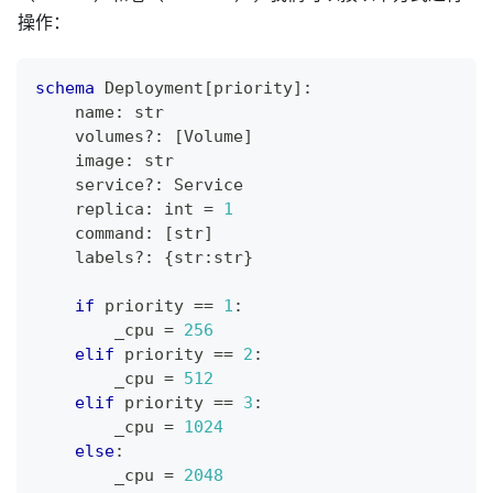
操作：
schema
 Deployment
[
priority
]
:
    name
:
str
    volumes
?
:
[
Volume
]
    image
:
str
    service
?
:
 Service
    replica
:
int
=
1
    command
:
[
str
]
    labels
?
:
{
str
:
str
}
if
 priority 
==
1
:
        _cpu 
=
256
elif
 priority 
==
2
:
        _cpu 
=
512
elif
 priority 
==
3
:
        _cpu 
=
1
024
else
:
        _cpu 
=
2
04
8