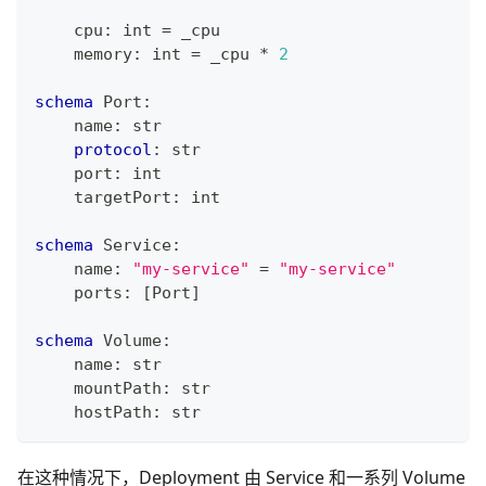
    cpu
:
int
=
 _cpu
    memory
:
int
=
 _cpu 
*
2
schema
 Port
:
    name
:
str
protocol
:
str
    port
:
int
    targetPort
:
int
schema
 Service
:
    name
:
"my-service"
=
"my-service"
    ports
:
[
Port
]
schema
 Volume
:
    name
:
str
    mountPath
:
str
    hostPath
:
str
在这种情况下，Deployment 由 Service 和一系列 Volume