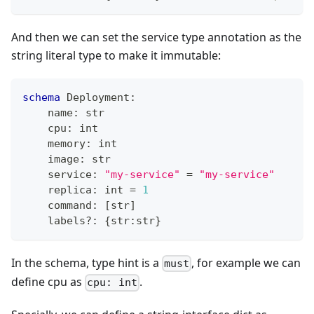
And then we can set the service type annotation as the
string literal type to make it immutable:
schema
 Deployment
:
    name
:
str
    cpu
:
int
    memory
:
int
    image
:
str
    service
:
"my-service"
=
"my-service"
    replica
:
int
=
1
    command
:
[
str
]
    labels
?
:
{
str
:
str
}
In the schema, type hint is a
, for example we can
must
define cpu as
.
cpu: int