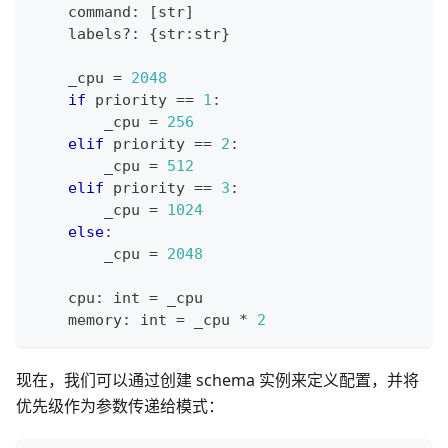
    command
:
[
str
]
    labels
?
:
{
str
:
str
}
    _cpu 
=
2
04
8
if
 priority 
==
1
:
        _cpu 
=
256
elif
 priority 
==
2
:
        _cpu 
=
512
elif
 priority 
==
3
:
        _cpu 
=
1
024
else
:
        _cpu 
=
2
04
8
    cpu
:
int
=
 _cpu
    memory
:
int
=
 _cpu 
*
2
现在，我们可以通过创建 schema 实例来定义配置，并将
优先级作为参数传递给模式：