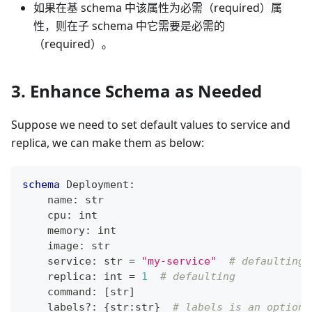
如果在基 schema 中该属性为必需（required）属
性，则在子 schema 中它需要是必需的
（required）。
3. Enhance Schema as Needed
Suppose we need to set default values to service and
replica, we can make them as below:
schema
 Deployment
:
    name
:
str
    cpu
:
int
    memory
:
int
    image
:
str
    service
:
str
=
"my-service"
# defaulting
    replica
:
int
=
1
# defaulting
    command
:
[
str
]
    labels
?
:
{
str
:
str
}
# labels is an optiona