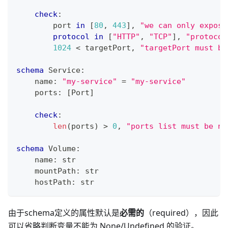
check
:
        port 
in
[
80
,
443
]
,
"we can only expose
protocol
in
[
"HTTP"
,
"TCP"
]
,
"protocol
1
024
<
 targetPort
,
"targetPort must be
schema
 Service
:
    name
:
"my-service"
=
"my-service"
    ports
:
[
Port
]
check
:
len
(ports) 
>
0
,
"ports list must be no
schema
 Volume
:
    name
:
str
    mountPath
:
str
    hostPath
:
str
由于schema定义的属性默认是
必需的
（required），因此
可以省略判断变量不能为 None/Undefined 的验证。