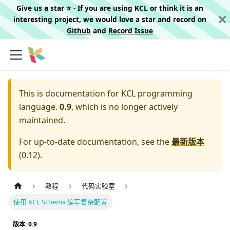
Give us a star ⭐️ - If you are using KCL or think it is an
interesting project, we would love a star and record on
Github
and
Record Issue
This is documentation for
KCL programming
language.
0.9
, which is no longer actively
maintained.
For up-to-date documentation, see the
最新版本
(
0.12
).
教程
代码实验室
使用 KCL Schema 编写复杂配置
版本: 0.9