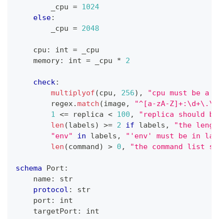
        _cpu 
=
1
024
else
:
        _cpu 
=
2
04
8
    cpu
:
int
=
 _cpu
    memory
:
int
=
 _cpu 
*
2
check
:
multiplyof
(cpu
,
256
)
,
"cpu must be a m
        regex
.
match
(image
,
"^[a-zA-Z]+:\d+\.\d
1
<=
 replica 
<
1
00
,
"replica should be
len
(labels) 
>=
2
if
 labels
,
"the lengt
"env"
in
 labels
,
"'env' must be in lab
len
(command) 
>
0
,
"the command list sh
schema
 Port
:
    name
:
str
protocol
:
str
    port
:
int
    targetPort
:
int