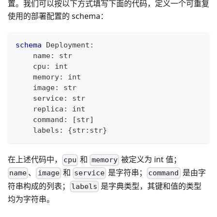
置。我们可以按以下方式填写下面的代码，定义一个可重复
使用的部署配置的 schema：
schema
 Deployment
:
    name
:
str
    cpu
:
int
    memory
:
int
    image
:
str
    service
:
str
    replica
:
int
    command
:
[
str
]
    labels
:
{
str
:
str
}
在上述代码中，
和
被定义为 int 值；
cpu
memory
、
和
是字符串；
是由字
name
image
service
command
符串构成的列表；
是字典类型，其键和值的类型
labels
均为字符串。