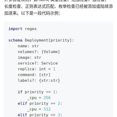
长度检查、正则表达式匹配、枚举检查已经被添加或陆续添
加进来。以下是一段代码示例：
import
 regex
schema
 Deployment
[
priority
]
:
    name
:
str
    volumes
?
:
[
Volume
]
    image
:
str
    service
?
:
 Service
    replica
:
int
=
1
    command
:
[
str
]
    labels
?
:
{
str
:
str
}
if
 priority 
==
1
:
        _cpu 
=
256
elif
 priority 
==
2
:
        _cpu 
=
512
elif
 priority 
==
3
: