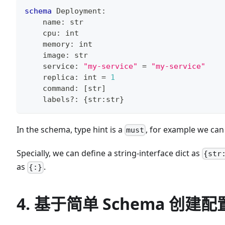
schema
 Deployment
:
    name
:
str
    cpu
:
int
    memory
:
int
    image
:
str
    service
:
"my-service"
=
"my-service"
    replica
:
int
=
1
    command
:
[
str
]
    labels
?
:
{
str
:
str
}
In the schema, type hint is a
, for example we can
must
Specially, we can define a string-interface dict as
{str
as
.
{:}
4. 基于简单 Schema 创建配