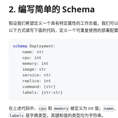
2. 编写简单的 Schema
假设我们希望定义一个具有特定属性的工作负载，我们可
以下方式填写下面的代码，定义一个可重复使用的部署配置的 
schema
 Deployment
:
    name
:
str
    cpu
:
int
    memory
:
int
    image
:
str
    service
:
str
    replica
:
int
    command
:
[
str
]
    labels
:
{
str
:
str
}
在上述代码中，
和
被定义为 int 值；
cpu
memory
name
是字典类型，其键和值的类型均为字符串。
labels