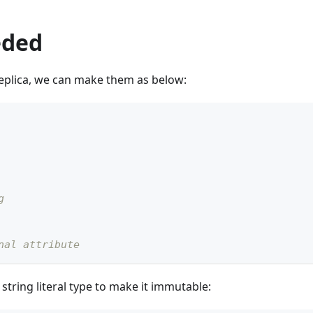
eded
replica, we can make them as below:
g
nal attribute
string literal type to make it immutable: