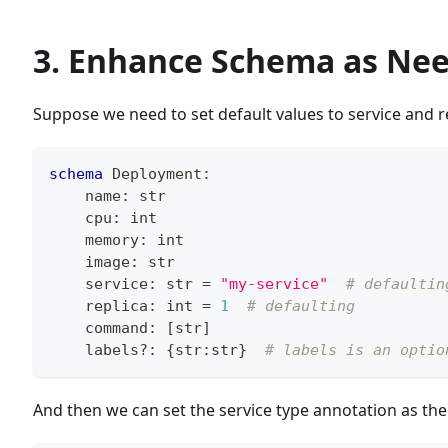
3. Enhance Schema as Ne
Suppose we need to set default values to service and 
schema
 Deployment
:
    name
:
str
    cpu
:
int
    memory
:
int
    image
:
str
    service
:
str
=
"my-service"
# defaultin
    replica
:
int
=
1
# defaulting
    command
:
[
str
]
    labels
?
:
{
str
:
str
}
# labels is an optio
And then we can set the service type annotation as the 