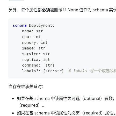
另外，每个属性都
必须
被赋予非 None 值作为 schema
schema
 Deployment
:
    name
:
str
    cpu
:
int
    memory
:
int
    image
:
str
    service
:
str
    replica
:
int
    command
:
[
str
]
    labels
?
:
{
str
:
str
}
# labels 是一个可选的
当存在继承关系时：
如果在基 schema 中该属性为可选（optional）参数
（required）。
如果在基 schema 中该属性为必需（required）属性