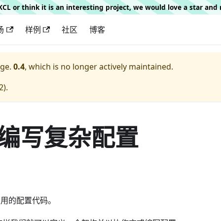
g KCL or think it is an interesting project, we would love a star an
场
样例
社区
博客
ge.
0.4
, which is no longer actively maintained.
2
).
ma 编写复杂配置
重用的配置代码。