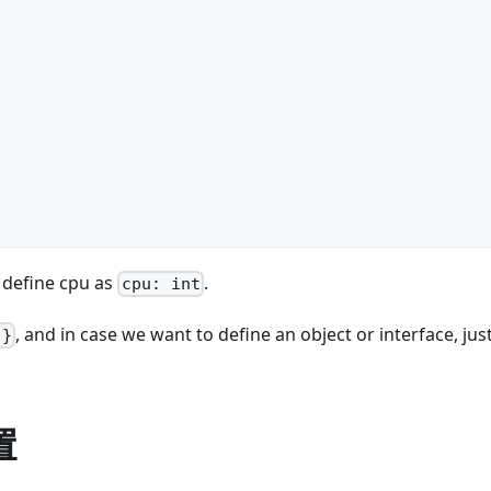
 define cpu as
.
cpu: int
, and in case we want to define an object or interface, jus
:}
置