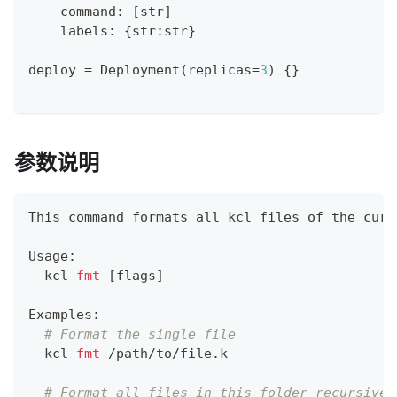
    command
:
[
str
]
    labels
:
{
str
:
str
}
deploy 
=
 Deployment
(
replicas
=
3
)
{
}
参数说明
This 
command
 formats all kcl files of the curr
Usage:
  kcl 
fmt
[
flags
]
Examples:
# Format the single file
  kcl 
fmt
 /path/to/file.k
# Format all files in this folder recursivel