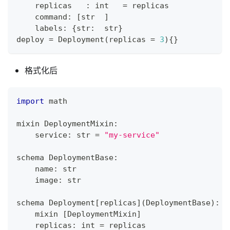
    replicas   
:
int
=
 replicas
    command
:
[
str
]
    labels
:
{
str
:
str
}
deploy 
=
 Deployment
(
replicas 
=
3
)
{
}
格式化后
import
 math
mixin DeploymentMixin
:
    service
:
str
=
"my-service"
schema DeploymentBase
:
    name
:
str
    image
:
str
schema Deployment
[
replicas
]
(
DeploymentBase
)
:
    mixin 
[
DeploymentMixin
]
    replicas
:
int
=
 replicas