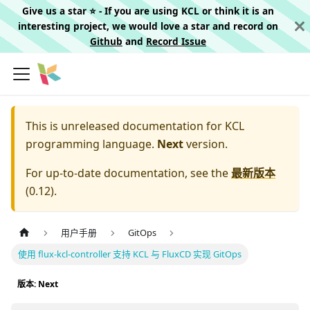
Give us a star ⭐️ - If you are using KCL or think it is an
interesting project, we would love a star and record on
Github
and
Record Issue
This is unreleased documentation for
KCL
programming language.
Next
version.
For up-to-date documentation, see the
最新版本
(
0.12
).
用户手册
GitOps
使用 flux-kcl-controller 支持 KCL 与 FluxCD 实现 GitOps
版本: Next