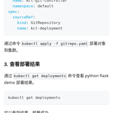
name
:
 kcl
-
git
-
controller
namespace
:
 default
spec
:
sourceRef
:
kind
:
 GitRepository
name
:
 kcl
-
deployment
通过命令
部署对象
kubectl apply -f gitrepo.yaml
到集群。
3. 查看部署结果
通过
命令查看 python flask
kubectl get deployments
demo 部署结果。
kubectl get deployments
可以看到结果，部署成功