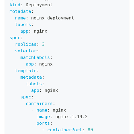
kind
:
 Deployment
metadata
:
name
:
 nginx
-
deployment
labels
:
app
:
 nginx
spec
:
replicas
:
3
selector
:
matchLabels
:
app
:
 nginx
template
:
metadata
:
labels
:
app
:
 nginx
spec
:
containers
:
-
name
:
 nginx
image
:
 nginx
:
1.14.2
ports
:
-
containerPort
:
80