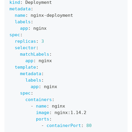
kind
:
 Deployment
metadata
:
name
:
 nginx
-
deployment
labels
:
app
:
 nginx
spec
:
replicas
:
3
selector
:
matchLabels
:
app
:
 nginx
template
:
metadata
:
labels
:
app
:
 nginx
spec
:
containers
:
-
name
:
 nginx
image
:
 nginx
:
1.14.2
ports
:
-
containerPort
:
80