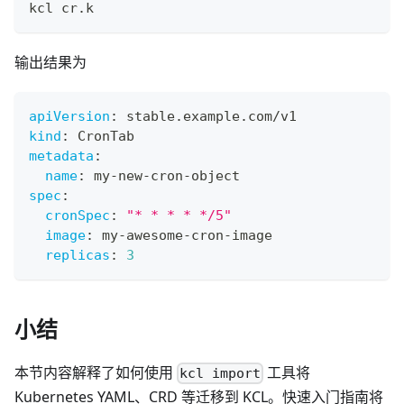
kcl cr.k
输出结果为
apiVersion
:
 stable.example.com/v1
kind
:
 CronTab
metadata
:
name
:
 my
-
new
-
cron
-
object
spec
:
cronSpec
:
"* * * * */5"
image
:
 my
-
awesome
-
cron
-
image
replicas
:
3
小结
本节内容解释了如何使用
工具将
kcl import
Kubernetes YAML、CRD 等迁移到 KCL。快速入门指南将