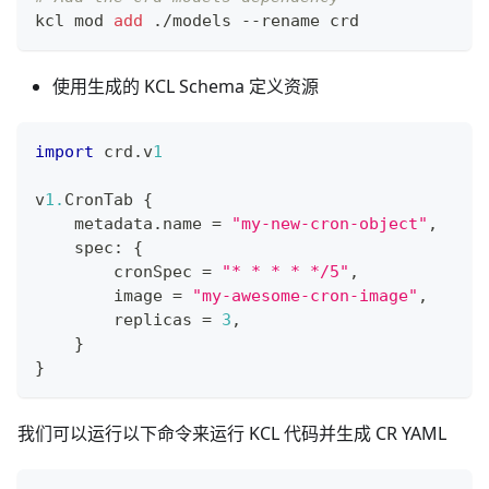
kcl mod 
add
 ./models --rename crd
使用生成的 KCL Schema 定义资源
import
 crd
.
v
1
v
1.
CronTab 
{
    metadata
.
name 
=
"my-new-cron-object"
,
    spec
:
{
        cronSpec 
=
"* * * * */5"
,
        image 
=
"my-awesome-cron-image"
,
        replicas 
=
3
,
}
}
我们可以运行以下命令来运行 KCL 代码并生成 CR YAML