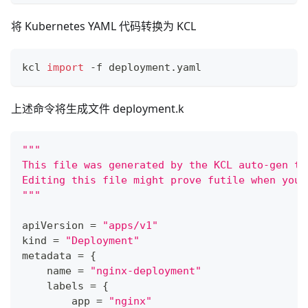
将 Kubernetes YAML 代码转换为 KCL
kcl 
import
 -f deployment.yaml
上述命令将生成文件 deployment.k
"""
This file was generated by the KCL auto-gen to
Editing this file might prove futile when you 
"""
apiVersion 
=
"apps/v1"
kind 
=
"Deployment"
metadata 
=
{
    name 
=
"nginx-deployment"
    labels 
=
{
        app 
=
"nginx"