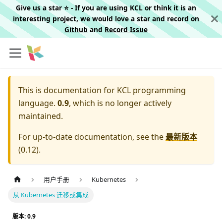
Give us a star ⭐️ - If you are using KCL or think it is an
interesting project, we would love a star and record on
Github
and
Record Issue
This is documentation for
KCL programming
language.
0.9
, which is no longer actively
maintained.
For up-to-date documentation, see the
最新版本
(
0.12
).
用户手册
Kubernetes
从 Kubernetes 迁移或集成
版本: 0.9