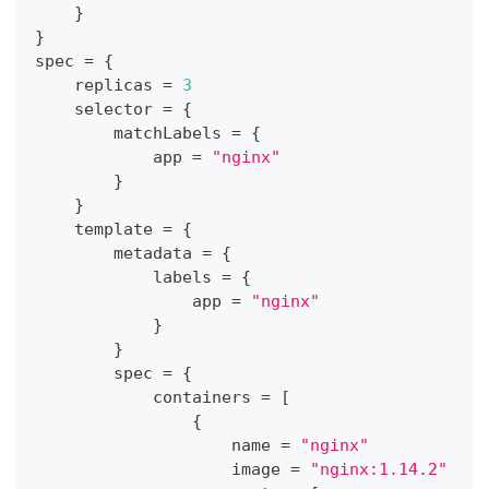
}
}
spec 
=
{
    replicas 
=
3
    selector 
=
{
        matchLabels 
=
{
            app 
=
"nginx"
}
}
    template 
=
{
        metadata 
=
{
            labels 
=
{
                app 
=
"nginx"
}
}
        spec 
=
{
            containers 
=
[
{
                    name 
=
"nginx"
                    image 
=
"nginx:1.14.2"