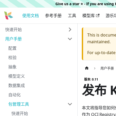
Give us a star ⭐️ - If you are usin
使用文档
参考手册
工具
模型库
游乐
快速开始
This is docum
用户手册
maintained.
配置
For up-to-dat
校验
抽象
用户手册
模型定义
版本: 0.11
发布 K
数据集成
自动化
包管理工具
本文将指导您如何使用 
快速开始
作为 OCI Regis