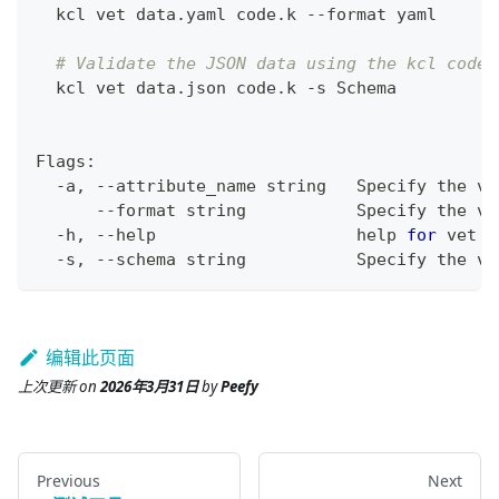
  kcl vet data.yaml code.k --format yaml
# Validate the JSON data using the kcl code 
  kcl vet data.json code.k -s Schema
Flags:
  -a, --attribute_name string   Specify the va
      --format string           Specify the va
  -h, --help                    
help
for
 vet
  -s, --schema string           Specify the va
编辑此页面
上次更新
on
2026年3月31日
by
Peefy
Previous
Next