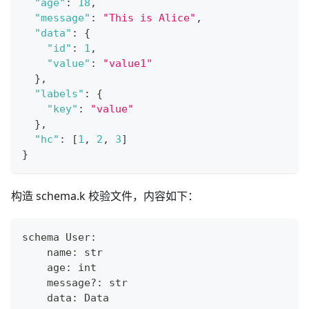
"age"
:
18
,
"message"
:
"This is Alice"
,
"data"
:
{
"id"
:
1
,
"value"
:
"value1"
}
,
"labels"
:
{
"key"
:
"value"
}
,
"hc"
:
[
1
,
2
,
3
]
}
构造 schema.k 校验文件，内容如下：
schema User
:
    name
:
str
    age
:
int
    message?
:
str
    data
:
 Data