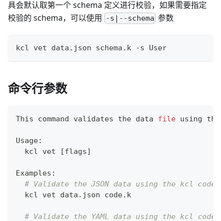
具会默认取第一个 schema 定义进行校验，如果需要指定
校验的 schema，可以使用
参数
-s|--schema
kcl vet data.json schema.k -s User
命令行参数
This 
command
 validates the data 
file
 using the
Usage:
  kcl vet 
[
flags
]
Examples:
# Validate the JSON data using the kcl code
  kcl vet data.json code.k
# Validate the YAML data using the kcl code