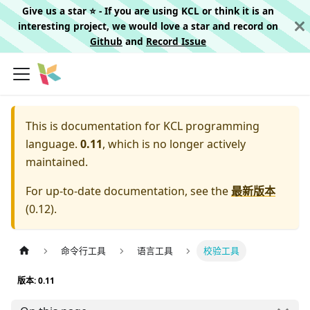
Give us a star ⭐️ - If you are using KCL or think it is an
interesting project, we would love a star and record on
Github
and
Record Issue
This is documentation for
KCL programming
language.
0.11
, which is no longer actively
maintained.
For up-to-date documentation, see the
最新版本
(
0.12
).
命令行工具
语言工具
校验工具
版本: 0.11