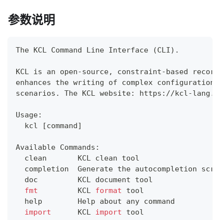
参数说明
The KCL Command Line Interface 
(
CLI
)
.
KCL is an open-source, constraint-based record
enhances the writing of complex configurations
scenarios. The KCL website: https://kcl-lang.i
Usage:
  kcl 
[
command
]
Available Commands:
  clean       KCL clean tool
  completion  Generate the autocompletion scri
  doc         KCL document tool
fmt
         KCL 
format
 tool
help
        Help about any 
command
import
      KCL 
import
 tool