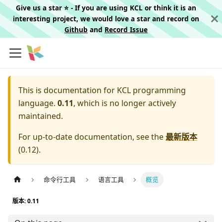
Give us a star ⭐️ - If you are using KCL or think it is an
interesting project, we would love a star and record on
Github
and
Record Issue
This is documentation for
KCL programming
language.
0.11
, which is no longer actively
maintained.
For up-to-date documentation, see the
最新版本
(
0.12
).
命令行工具
语言工具
概览
版本: 0.11