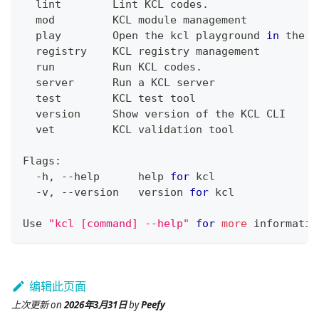
  lint        Lint KCL codes.
  mod         KCL module management
  play        Open the kcl playground 
in
 the b
  registry    KCL registry management
  run         Run KCL codes.
  server      Run a KCL server
test
        KCL 
test
 tool
  version     Show version of the KCL CLI
  vet         KCL validation tool
Flags:
  -h, --help      
help
for
 kcl
  -v, --version   version 
for
 kcl
Use 
"kcl [command] --help"
for
more
 informatio
编辑此页面
上次更新
on
2026年3月31日
by
Peefy