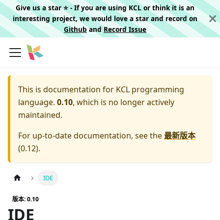
Give us a star ⭐️ - If you are using KCL or think it is an
interesting project, we would love a star and record on
Github
and
Record Issue
This is documentation for
KCL programming
language.
0.10
, which is no longer actively
maintained.
For up-to-date documentation, see the
最新版本
(
0.12
).
IDE
版本: 0.10
IDE