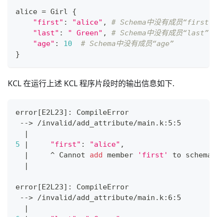
alice 
=
 Girl 
{
"first"
:
"alice"
,
# Schema中没有成员“first”
"last"
:
" Green"
,
# Schema中没有成员“last”
"age"
:
10
# Schema中没有成员“age”
}
KCL 在运行上述 KCL 程序片段时的输出信息如下.
error
[
E2L23
]
: CompileError
 --
>
 /invalid/add_attribute/main.k:5:5
|
5
|
"first"
:
"alice"
,
|
     ^ Cannot 
add
 member 
'first'
 to schema 
|
error
[
E2L23
]
: CompileError
 --
>
 /invalid/add_attribute/main.k:6:5
|