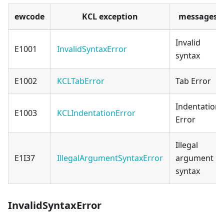
ewcode
KCL exception
messages
Invalid
E1001
InvalidSyntaxError
syntax
E1002
KCLTabError
Tab Error
Indentation
E1003
KCLIndentationError
Error
Illegal
E1I37
IllegalArgumentSyntaxError
argument
syntax
InvalidSyntaxError