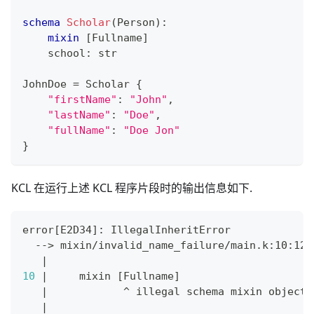
schema
Scholar
(Person)
:
mixin
[
Fullname
]
    school
:
str
JohnDoe 
=
 Scholar 
{
"firstName"
:
"John"
,
"lastName"
:
"Doe"
,
"fullName"
:
"Doe Jon"
}
KCL 在运行上述 KCL 程序片段时的输出信息如下.
error
[
E2D34
]
: IllegalInheritError
  --
>
 mixin/invalid_name_failure/main.k:10:12
|
10
|
     mixin 
[
Fullname
]
|
            ^ illegal schema mixin object 
|