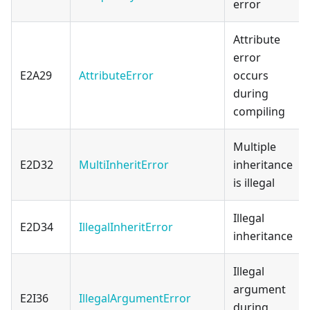
error
Attribute
error
E2A29
AttributeError
occurs
during
compiling
Multiple
E2D32
MultiInheritError
inheritance
is illegal
Illegal
E2D34
IllegalInheritError
inheritance
Illegal
argument
E2I36
IllegalArgumentError
during