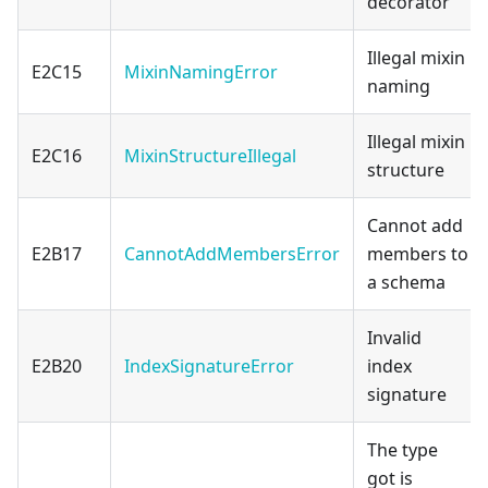
decorator
Illegal mixin
E2C15
MixinNamingError
naming
Illegal mixin
E2C16
MixinStructureIllegal
structure
Cannot add
E2B17
CannotAddMembersError
members to
a schema
Invalid
E2B20
IndexSignatureError
index
signature
The type
got is