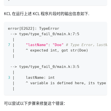
KCL 在运行上述 KCL 程序片段时的输出信息如下.
error
[
E2G22
]
: TypeError
 --
>
 type/type_fail_0/main.k:7:5
|
7
|
"lastName"
:
"Doe"
# Type Error，lastNa
|
     ^ expected int, got str
(
Doe
)
|
 --
>
 type/type_fail_0/main.k:3:5
|
3
|
     lastName: int
|
     ^ variable is defined here, its 
type
 i
|
可以尝试以下步骤来修复这个错误：