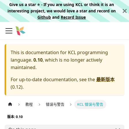
Give us a star ⭐️ - If you are using KCL or think it is an
interesting project, we would love a star and record on
Github
and
Record Issue
This is documentation for
KCL programming
language.
0.10
, which is no longer actively
maintained.
For up-to-date documentation, see the
最新版本
(
0.12
).
教程
错误与警告
KCL 错误与警告
版本: 0.10