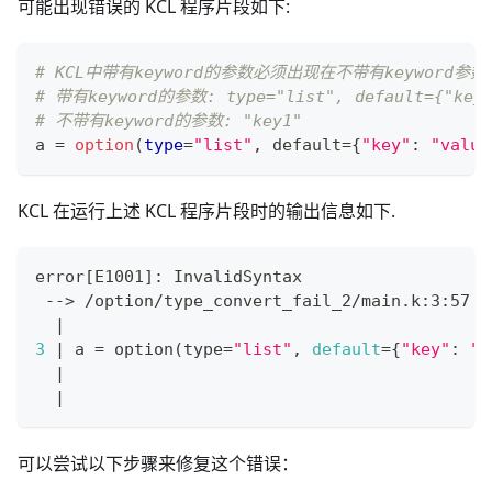
可能出现错误的 KCL 程序片段如下:
# KCL中带有keyword的参数必须出现在不带有keyword参
# 带有keyword的参数: type="list", default={"key"
# 不带有keyword的参数: "key1"
a 
=
option
(
type
=
"list"
,
 default
=
{
"key"
:
"value
KCL 在运行上述 KCL 程序片段时的输出信息如下.
error
[
E1001
]
: InvalidSyntax
 --
>
 /option/type_convert_fail_2/main.k:3:57
|
3
|
 a 
=
 option
(
type
=
"list"
, 
default
=
{
"key"
:
"v
|
                                           
|
可以尝试以下步骤来修复这个错误：