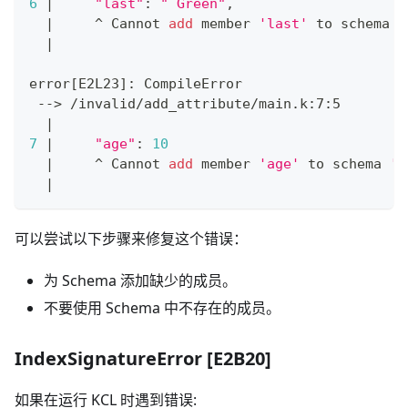
6
|
"last"
:
" Green"
,
|
     ^ Cannot 
add
 member 
'last'
 to schema 
'
|
error
[
E2L23
]
: CompileError
 --
>
 /invalid/add_attribute/main.k:7:5
|
7
|
"age"
:
10
|
     ^ Cannot 
add
 member 
'age'
 to schema 
'G
|
可以尝试以下步骤来修复这个错误：
为 Schema 添加缺少的成员。
不要使用 Schema 中不存在的成员。
IndexSignatureError
[E2B20]
如果在运行 KCL 时遇到错误: