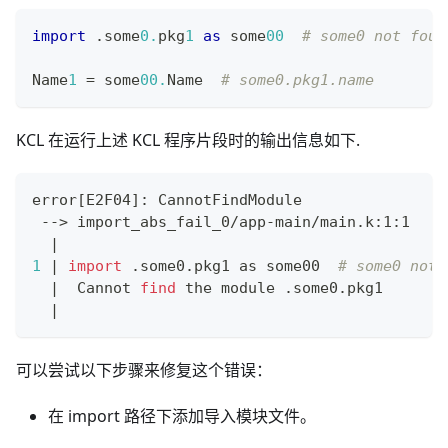
import
.
some
0.
pkg
1
as
 some
00
# some0 not foun
Name
1
=
 some
00.
Name  
# some0.pkg1.name
KCL 在运行上述 KCL 程序片段时的输出信息如下.
error
[
E2F04
]
: CannotFindModule
 --
>
 import_abs_fail_0/app-main/main.k:1:1
|
1
|
import
 .some0.pkg1 as some00  
# some0 not 
|
  Cannot 
find
 the module .some0.pkg1
|
可以尝试以下步骤来修复这个错误：
在 import 路径下添加导入模块文件。