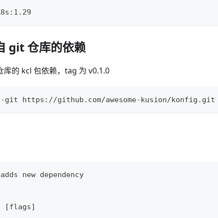
k8s:1.29
 git 仓库的依赖
库的 kcl 包依赖，tag 为 v0.1.0
--git https://github.com/awesome-kusion/konfig.git
 adds new dependency
d
[
flags
]