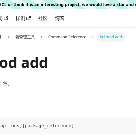
g KCL or think it is an interesting project, we would love a star an
场
样例
社区
博客
具
包管理工具
Command Reference
kcl mod add
od add
l 包。
[
options
]
[
package_reference
]