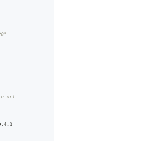
28"
le url
0.4.0