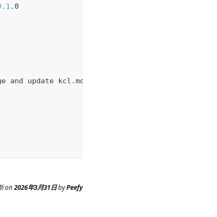
0.1
.0
ge and update kcl.mod.lock
新
on
2026年3月31日
by
Peefy