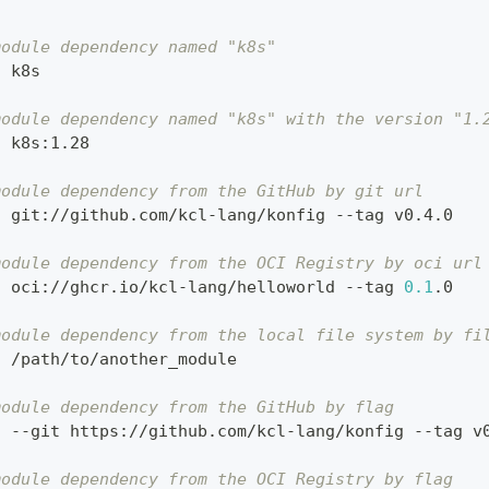
module dependency named "k8s"
d
 k8s
module dependency named "k8s" with the version "1.
d
 k8s:1.28
module dependency from the GitHub by git url
d
 git://github.com/kcl-lang/konfig --tag v0.4.0
module dependency from the OCI Registry by oci url
d
 oci://ghcr.io/kcl-lang/helloworld --tag 
0.1
.0
module dependency from the local file system by fi
d
 /path/to/another_module
module dependency from the GitHub by flag
d
 --git https://github.com/kcl-lang/konfig --tag v
module dependency from the OCI Registry by flag