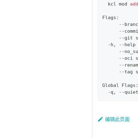
  kcl mod 
ad
Flags:
      --bran
      --comm
      --git 
  -h, --help
      --no_s
      --oci 
      --rena
      --tag 
Global Flags
  -q, --quie
编辑此页面