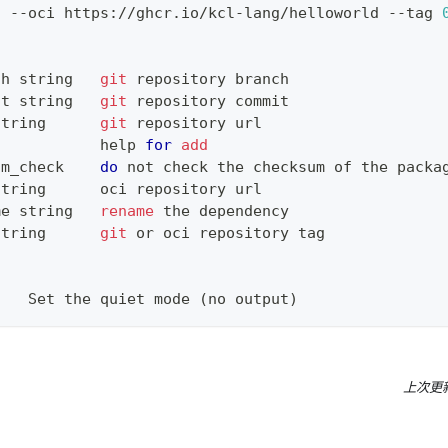
d
 --oci https://ghcr.io/kcl-lang/helloworld --tag 
ch string   
git
 repository branch
it string   
git
 repository commit
string      
git
 repository url
            
help
for
add
um_check    
do
 not check the checksum of the packa
string      oci repository url
me string   
rename
 the dependency
string      
git
 or oci repository tag
:
t   Set the quiet mode 
(
no output
)
上次更