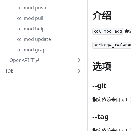
kcl mod push
介绍
kcl mod pull
kcl mod help
会添
kcl mod add
kcl mod update
package_refere
kcl mod graph
OpenAPI 工具
选项
IDE
--git
指定依赖来自 git 仓
--tag
指定依赖来自 git 