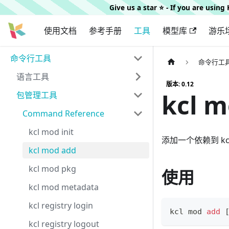
Give us a star ⭐️ - If you are usin
使用文档
参考手册
工具
模型库
游乐
命令行工具
命令行工
语言工具
版本: 0.12
kcl m
包管理工具
Command Reference
kcl mod init
添加一个依赖到 kc
kcl mod add
kcl mod pkg
使用
kcl mod metadata
kcl registry login
kcl mod 
add
kcl registry logout