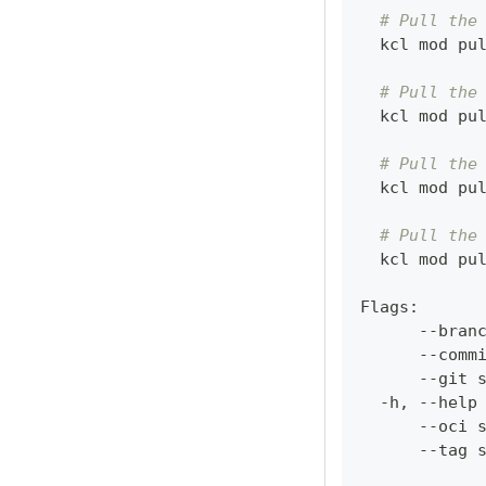
# Pull the
  kcl mod pu
# Pull the
  kcl mod pu
# Pull the
  kcl mod pu
# Pull the
  kcl mod pu
Flags:
      --bran
      --comm
      --git 
  -h, --help
      --oci 
      --tag 