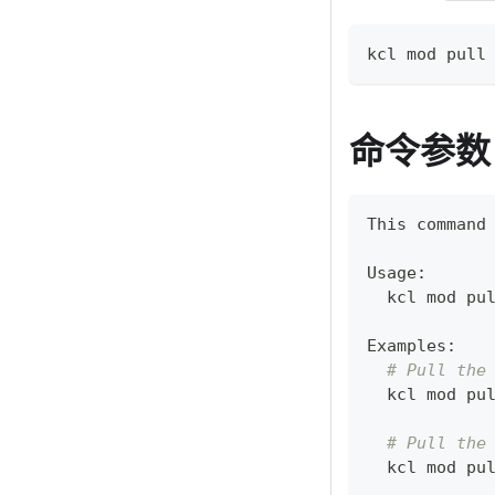
kcl mod pull
命令参数
This 
command
Usage:
  kcl mod pu
Examples:
# Pull the
  kcl mod pu
# Pull the
  kcl mod pu