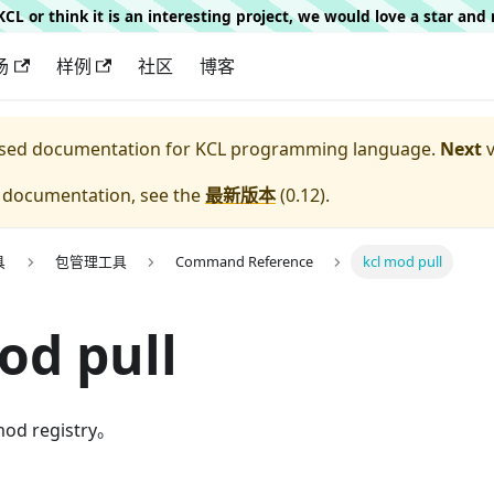
g KCL or think it is an interesting project, we would love a star an
场
样例
社区
博客
eased documentation for
KCL programming language.
Next
v
e documentation, see the
最新版本
(
0.12
).
具
包管理工具
Command Reference
kcl mod pull
od pull
od registry。