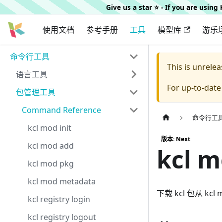
Give us a star ⭐️ - If you are usin
使用文档
参考手册
工具
模型库
游乐
命令行工具
This is unrel
语言工具
For up-to-dat
包管理工具
Command Reference
命令行工
kcl mod init
版本: Next
kcl mod add
kcl m
kcl mod pkg
kcl mod metadata
下载 kcl 包从 kcl m
kcl registry login
kcl registry logout