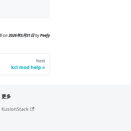
新
on
2026年3月31日
by
Peefy
Next
kcl mod help
更多
KusionStack