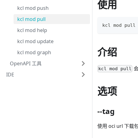
使用
kcl mod push
kcl mod pull
kcl mod pull
kcl mod help
kcl mod update
介绍
kcl mod graph
OpenAPI 工具
会
kcl mod pull
IDE
选项
--tag
使用 oci url 下