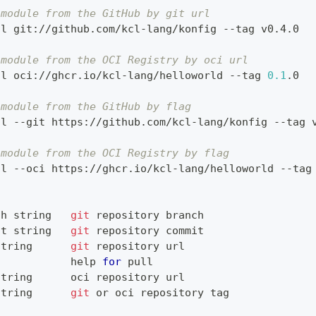
 module from the GitHub by git url
ll git://github.com/kcl-lang/konfig --tag v0.4.0
 module from the OCI Registry by oci url
ll oci://ghcr.io/kcl-lang/helloworld --tag 
0.1
.0
 module from the GitHub by flag
ll --git https://github.com/kcl-lang/konfig --tag 
 module from the OCI Registry by flag
ll --oci https://ghcr.io/kcl-lang/helloworld --tag
ch string   
git
 repository branch
it string   
git
 repository commit
string      
git
 repository url
            
help
for
 pull
string      oci repository url
string      
git
 or oci repository tag