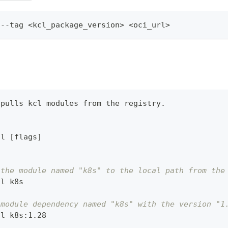
 --tag 
<
kcl_package_version
>
<
oci_url
>
 pulls kcl modules from the registry.
ll 
[
flags
]
 the module named "k8s" to the local path from the
ll k8s
 module dependency named "k8s" with the version "1
ll k8s:1.28