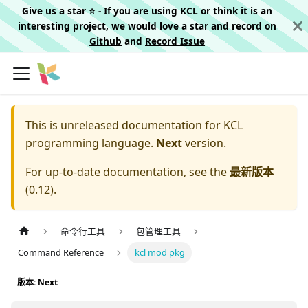
Give us a star ⭐️ - If you are using KCL or think it is an
interesting project, we would love a star and record on
Github
and
Record Issue
This is unreleased documentation for
KCL
programming language.
Next
version.
For up-to-date documentation, see the
最新版本
(
0.12
).
命令行工具
包管理工具
Command Reference
kcl mod pkg
版本: Next