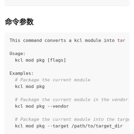
命令参数
This 
command
 converts a kcl module into 
tar
Usage:
  kcl mod pkg 
[
flags
]
Examples:
# Package the current module
  kcl mod pkg
# Package the current module in the vendor m
  kcl mod pkg --vendor
# Package the current module into the target
  kcl mod pkg --target /path/to/target_dir