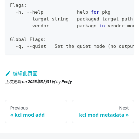
Flags:
  -h, --help            
help
for
 pkg
      --target string   packaged target path
      --vendor          package 
in
 vendor mode
Global Flags:
  -q, --quiet   Set the quiet mode 
(
no output
)
编辑此页面
上次更新
on
2026年3月31日
by
Peefy
Previous
Next
kcl mod add
kcl mod metadata