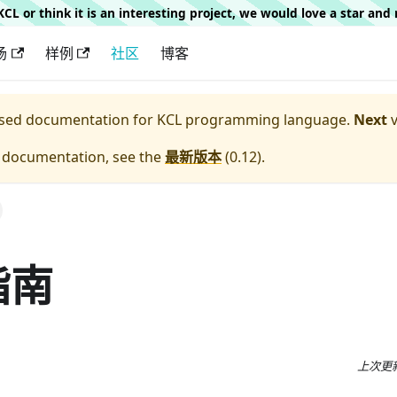
g KCL or think it is an interesting project, we would love a star an
场
样例
社区
博客
eased documentation for
KCL programming language.
Next
v
e documentation, see the
最新版本
(
0.12
).
指南
上次更