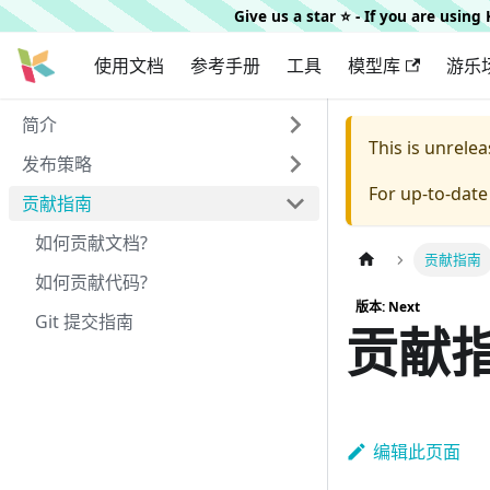
Give us a star ⭐️ - If you are usin
使用文档
参考手册
工具
模型库
游乐
简介
This is unrel
发布策略
For up-to-dat
贡献指南
如何贡献文档?
贡献指南
如何贡献代码?
版本: Next
Git 提交指南
贡献
编辑此页面