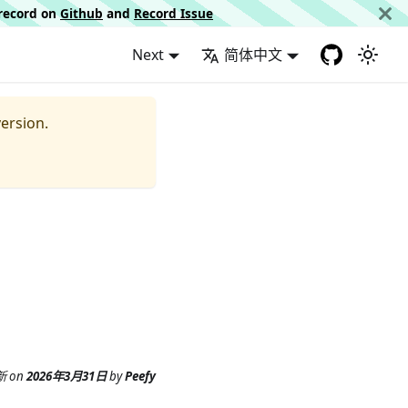
d record on
Github
and
Record Issue
Next
简体中文
ersion.
新
on
2026年3月31日
by
Peefy