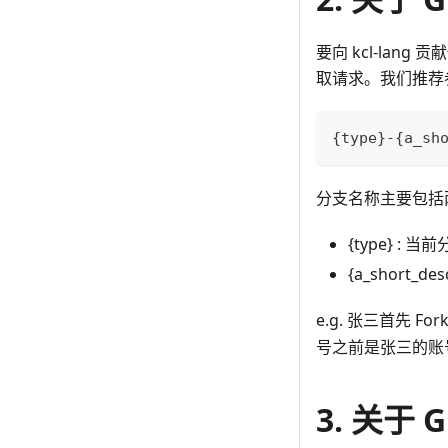
要向 kcl-lan
取请求。我们推荐
{type}-{a_sh
分支名称主要包括两
{type} :
{a_short
e.g. 张三首先 
号之前是张三的账
3. 关于 G