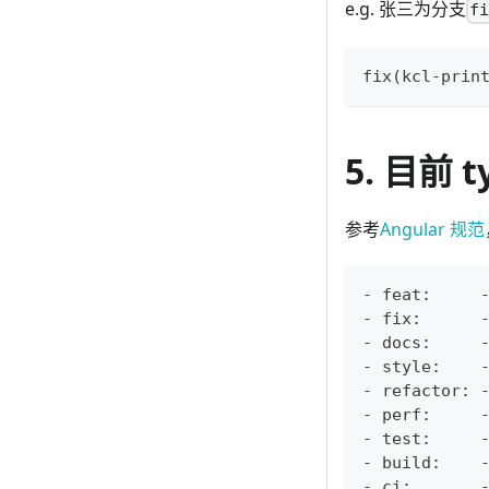
e.g. 张三为分支
f
fix(kcl-prin
5. 目前 
参考
Angular 规范
- feat:   
- fix:    
- docs:   
- style:
- refacto
- perf:   
- test:  
- build: 
- ci:     