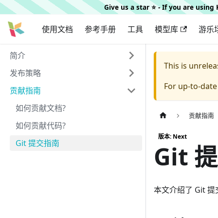
Give us a star ⭐️ - If you are usin
使用文档
参考手册
工具
模型库
游乐
简介
This is unrel
发布策略
For up-to-dat
贡献指南
如何贡献文档?
贡献指南
如何贡献代码?
版本: Next
Git 提交指南
Git
本文介绍了 Gi