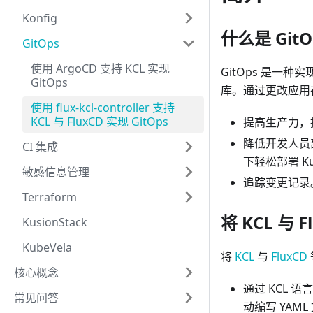
Konfig
什么是 GitO
GitOps
使用 ArgoCD 支持 KCL 实现
GitOps 是一
GitOps
库。通过更改应用存
使用 flux-kcl-controller 支持
KCL 与 FluxCD 实现 GitOps
提高生产力，
降低开发人员
CI 集成
下轻松部署 Ku
敏感信息管理
追踪变更记录
Terraform
将 KCL 与 
KusionStack
KubeVela
将
KCL
与
FluxCD
核心概念
通过 KCL 语
常见问答
动编写 YA