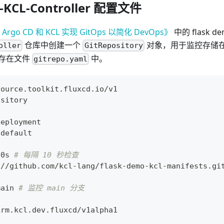
x-KCL-Controller 配置文件
Argo CD 和 KCL 实现 GitOps 以简化 DevOps》
中的 flask 
仓库中创建一个
对象，用于监控存储在 g
oller
GitRepository
存在文件
中。
gitrepo.yaml
source.toolkit.fluxcd.io/v1
ository
deployment
 default
10s 
# 每隔 10 秒检查
:
//github.com/kcl
-
lang/flask
-
demo
-
kcl
-
manifests.gi
main 
# 监控 main 分支
krm.kcl.dev.fluxcd/v1alpha1