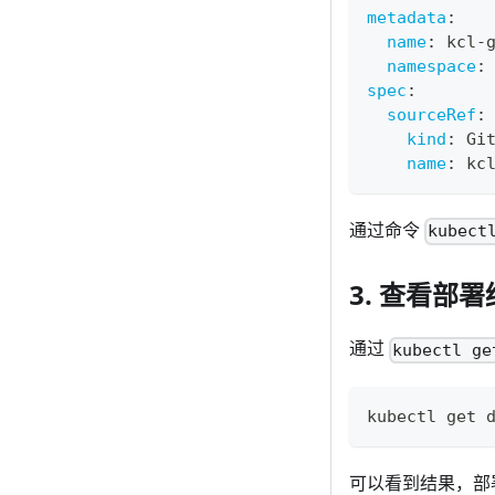
metadata
:
name
:
 kcl
-
namespace
:
spec
:
sourceRef
:
kind
:
 Gi
name
:
 kc
通过命令
kubect
3. 查看部
通过
kubectl ge
kubectl get 
可以看到结果，部