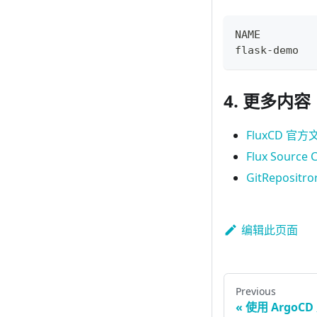
NAME        
flask-demo  
4. 更多内容
FluxCD 官方
Flux Source
GitRepositro
编辑此页面
Previous
使用 ArgoCD 