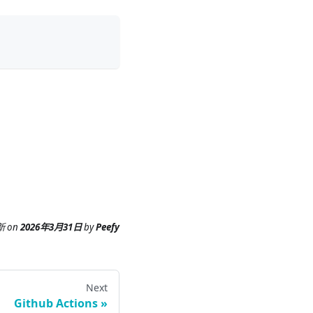
新
on
2026年3月31日
by
Peefy
Next
Github Actions