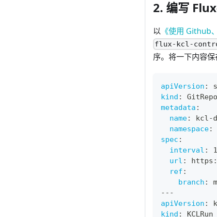
2. 编写 Flu
以
《使用 Github、
flux-kcl-contr
序。将一下内容保
apiVersion
:
 
kind
:
 GitRep
metadata
:
name
:
 kcl
-
namespace
:
spec
:
interval
:
 
url
:
 https
ref
:
branch
:
 
---
apiVersion
:
 
kind
:
 KCLRun