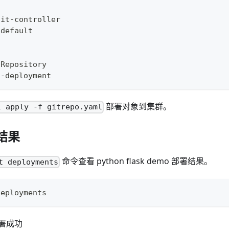
git
-
controller
 default
tRepository
l
-
deployment
部署对象到集群。
l apply -f gitrepo.yaml
署结果
命令查看 python flask demo 部署结果。
t deployments
deployments
署成功