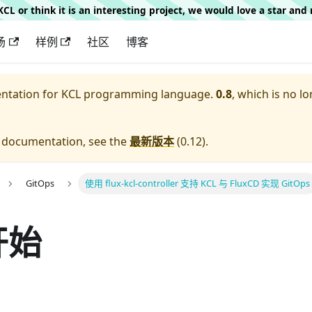
g KCL or think it is an interesting project, we would love a star an
场
样例
社区
博客
entation for
KCL programming language.
0.8
, which is no lo
e documentation, see the
最新版本
(
0.12
).
GitOps
使用 flux-kcl-controller 支持 KCL 与 FluxCD 实现 GitOps
开始