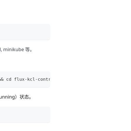
inikube 等。
&&
cd
 flux-kcl-controller 
&&
make
 deploy
nning）状态。