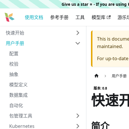
Give us a star ⭐️ - If you are usin
使用文档
参考手册
工具
模型库
游乐
快速开始
This is docum
用户手册
maintained.
配置
For up-to-dat
校验
抽象
用户手册
模型定义
版本: 0.8
快速
数据集成
自动化
包管理工具
简介
Kubernetes