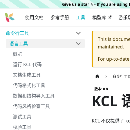
Give us a star ⭐️ - If you are usin
使用文档
参考手册
工具
模型库
游乐
命令行工具
This is docum
语言工具
maintained.
概览
For up-to-dat
运行 KCL 代码
文档生成工具
命令行工
代码格式化工具
版本: 0.8
KCL
数据和结构导入工具
代码风格检查工具
测试工具
KCL 不仅提供了 k
校验工具