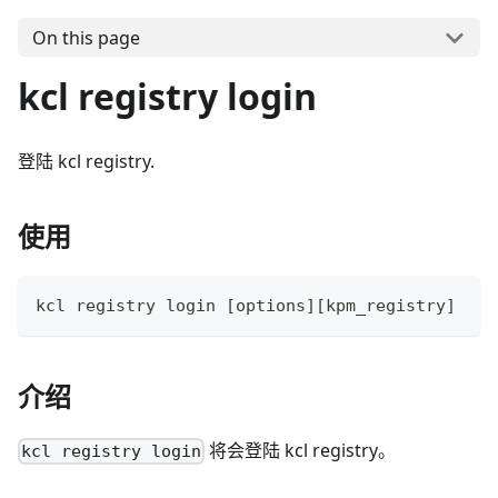
On this page
kcl registry login
登陆 kcl registry.
使用
kcl registry login 
[
options
]
[
kpm_registry
]
介绍
将会登陆 kcl registry。
kcl registry login