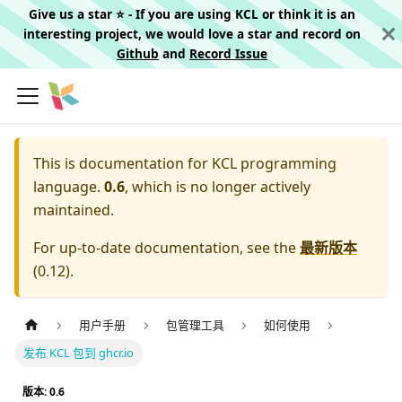
Give us a star ⭐️ - If you are using KCL or think it is an
interesting project, we would love a star and record on
Github
and
Record Issue
This is documentation for
KCL programming
language.
0.6
, which is no longer actively
maintained.
For up-to-date documentation, see the
最新版本
(
0.12
).
用户手册
包管理工具
如何使用
发布 KCL 包到 ghcr.io
版本: 0.6