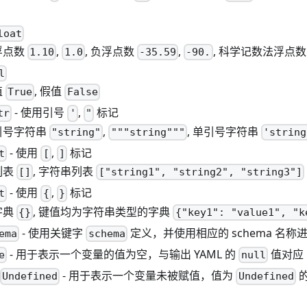
loat
浮点数
,
, 负浮点数
,
, 科学记数法浮点
1.10
1.0
-35.59
-90.
l
值
, 假值
True
False
- 使用引号
,
标记
tr
'
"
双引号字符串
,
, 单引号字符串
"string"
"""string"""
'string
- 使用
,
标记
t
[
]
列表
, 字符串列表
[]
["string1", "string2", "string3"]
- 使用
,
标记
t
{
}
字典
, 键值均为字符串类型的字典
{}
{"key1": "value1", "k
- 使用关键字
定义，并使用相应的 schema 名称
ema
schema
- 用于表示一个变量的值为空，与输出 YAML 的
值对应
e
null
- 用于表示一个变量未被赋值，值为
Undefined
Undefined