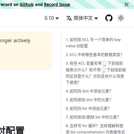
d record on
Github
and
Record Issue
0.10
简体中文
1. 如何用 KCL 写一个简单的 key-
longer actively
value 对配置
2. KCL 中有哪些基本的数据类型？
3. 有些 KCL 变量名带
下划线前
_
缀表示什么？和不带
下划线前缀
_
的区别是什么？分别适合什么场景
下使用？
4. 如何向 dict 中添加元素？
5. 如何修改 dict 中的元素？
6. 如何向 list 中添加元素？
7. 如何修改/删除 list 中的元素？
8. 怎样写 for 循环？怎样理解和使
 对配置
用 list comprehension 列表推导式