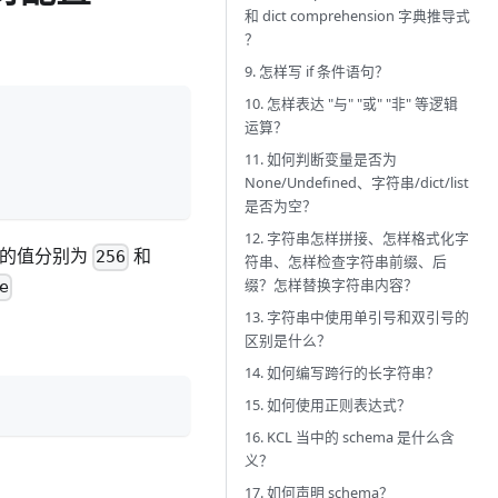
和 dict comprehension 字典推导式
？
9. 怎样写 if 条件语句？
10. 怎样表达 "与" "或" "非" 等逻辑
运算？
11. 如何判断变量是否为
None/Undefined、字符串/dict/list
是否为空？
12. 字符串怎样拼接、怎样格式化字
们的值分别为
和
256
符串、怎样检查字符串前缀、后
缀？怎样替换字符串内容？
e
13. 字符串中使用单引号和双引号的
区别是什么？
14. 如何编写跨行的长字符串？
15. 如何使用正则表达式？
16. KCL 当中的 schema 是什么含
义？
17. 如何声明 schema？