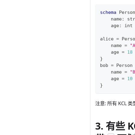
schema
 Perso
    name
:
st
    age
:
int
alice 
=
 Pers
    name 
=
"
    age 
=
18
}
bob 
=
 Person
    name 
=
"
    age 
=
10
}
注意: 所有 KC
3. 有些