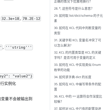
正确的情况下优雅地换行？
28. *
,
这些符号是什么意思？
29. 如何取 list/dict/schema 的子元
数
,
32.3e+18
70.2E-12
素
30. 如何在 KCL 代码中判断变量的
类型
31. 关键字和 KCL 变量名冲突了可
以怎么解决?
,
'
'''string'''
32. KCL 的内置类型是 KCL 的关键
字吗？是否可用于变量的定义
33. 如何在 KCL 中实现类似 Enum
枚举的功能
ey2": "value2"}
34. 如何求字典 dict 的长度
进行实例化
35. 如何在 KCL 中编写带条件的配
置
36. KCL 中的 == 运算符会作深度比
的变量不会被输出到
较嘛？
37. 如何对 KCL 中已有的配置块进