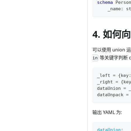
schema
 Perso
    _name
:
s
4. 如何
可以使用 union 
等关键字判断 d
in
_left 
=
{
key
_right 
=
{
ke
dataUnion 
=
 
dataUnpack 
=
输出 YAML 为:
dataUnion
: