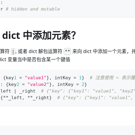
n
:
tr
# hidden and mutable
向 dict 中添加元素？
运算符
, 或者 dict 解包运算符
来向 dict 中添加一个元素
|
**
ict 变量当中是否包含某一个键值
:
{
key
1
=
"value1"
}
,
 intKey 
=
1
}
# 注意使用 = 表示
y
:
{
key
2
=
"value2"
}
,
 intKey 
=
2
}
_left 
|
 _right  
# {"key": {"key1": "value1", "key2
{
*
*
_left
,
*
*
_right
}
# {"key": {"key1": "value1",