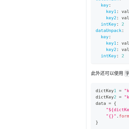
key
:
key1
:
 va
key2
:
 va
intKey
:
2
dataUnpack
:
key
:
key1
:
 va
key2
:
 va
intKey
:
2
此外还可以使用
dictKey
1
=
"
dictKey
2
=
"
data 
=
{
"${dictK
"{}"
.
for
}