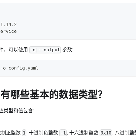
:
1.14.2
service
件，可以使用
参数:
-o|--output
 -o config.yaml
L 中有哪些基本的数据类型？
数值类型和值包含:
十进制正整数
, 十进制负整数
, 十六进制整数
, 八进制
1
-1
0x10