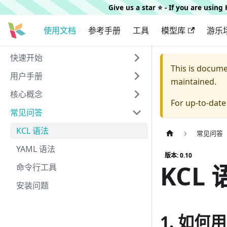
Give us a star ⭐️ - If you are usin
使用文档
参考手册
工具
模型库
游乐
快速开始
This is docum
用户手册
maintained.
核心概念
For up-to-dat
常见问答
KCL 语法
常见问答
YAML 语法
版本: 0.10
KCL 
命令行工具
安装问题
1. 如何用