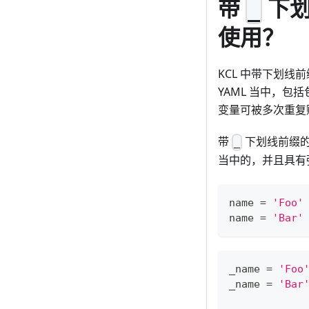
带
下划
_
使用？
KCL 中带下划线
YAML 当中，包
变量可被多次重复
带
下划线前缀
_
当中的，并且具有
name 
=
'Foo'
name 
=
'Bar'
_name 
=
'Foo
_name 
=
'Bar