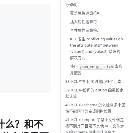
行修改
覆盖属性运算符=
插入属性运算符 +=
合并属性运算符:
KCL 发生 conflicting values on
the attribute 'attr' between
{value1} and {value2} 错误的
解决方式
使用
库合
json_merge_patch
并配置
38. KCL 中如何同时遍历多个元素
39. KCL 中如何为 option 函数设定
默认值
40. KCL 中 schema 怎么检查多个属
性不能同时为空或同时设置
41. KCL 中 import 了某个文件但是
什么？和不
找不到其同目录下其他 KCL 文件定
义的 schema 可能是什么原因