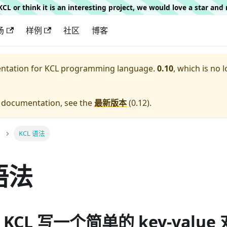
g KCL or think it is an interesting project, we would love a star an
场
样例
社区
博客
entation for
KCL programming language.
0.10
, which is no 
e documentation, see the
最新版本
(
0.12
).
KCL 语法
语法
 KCL 写一个简单的 key-value