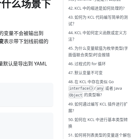
合什么场景下
42. KCL 中的缩进是如何处理的?
43. 如何为 KCL 代码编写简单的测
试？
44. KCL 中如何定义函数或定义方
的变量不会被输出到
法？
变
表示带下划线前缀的
45. 为什么变量赋值为枚举类型(字
面值联合类型)时会报错
默认是导出到 YAML
46. 过程式的 for 循环
47. 默认变量不可变
48. 在 KCL 中存在类似 Go
/
或者 Java
interface{}
any
的类型嘛?
Object
49. 如何通过编写 KCL 插件进行扩
展?
50. 如何在 KCL 中进行基本类型转
换
51. 如何将列表类型的变量逐个解包