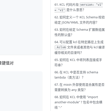
61. KCL 代码片段
version: "v1"
是什么意思？
= "v1"
62. 如何定义一个 KCL Schema 校验
给定 JSON/YAML 文件的内容？
63. 如何在给定 Schema 扩展数组属
性的默认值？
64. 可以配置 kcl 在特定路径上生成
文件夹或者其他与 kcl 编译
.kclvm
缓存相关的目录吗？
65. 如何在 KCL 中将列表连接成字
变量键值对
符串？
66. 在 KCL 中是否支持 schema
lambda（类方法）？
67. 在 mixin 外部使用混合属性是否
需要转换为 any 类型？
68. 如何在 KCL 中使用 "import
another-module" ? 包名中包含横
线 "-"