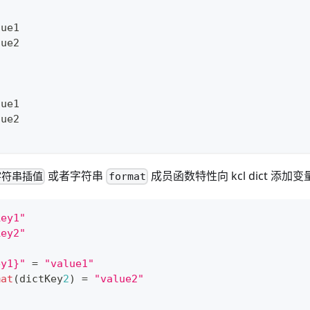
lue1
lue2
lue1
lue2
或者字符串
成员函数特性向 kcl dict 添加
字符串插值
format
key1"
key2"
ey1}"
=
"value1"
mat
(dictKey
2
) 
=
"value2"