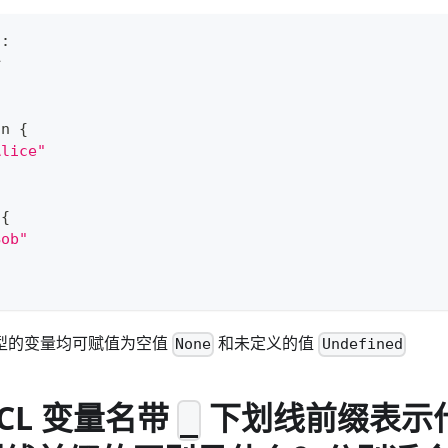
n
:
r
on 
{
Alice"
 
{
Bob"
L 类型的变量均可赋值为空值
和未定义的值
None
Undefined
 KCL 变量名带
下划线前缀表示
_